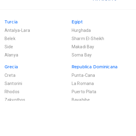
Turcia
Egipt
Antalya-Lara
Hurghada
Belek
Sharm El-Sheikh
Side
Makadi Bay
Alanya
Soma Bay
Grecia
Republica Dominicana
Creta
Punta-Cana
Santorini
La Romana
Rhodos
Puerto Plata
Zakynthos
Bayahibe
Mexic
Mauritius
Riviera Maya
Poste de Flacq
Filtreaza rezultatele
Cancun
Bel Ombre