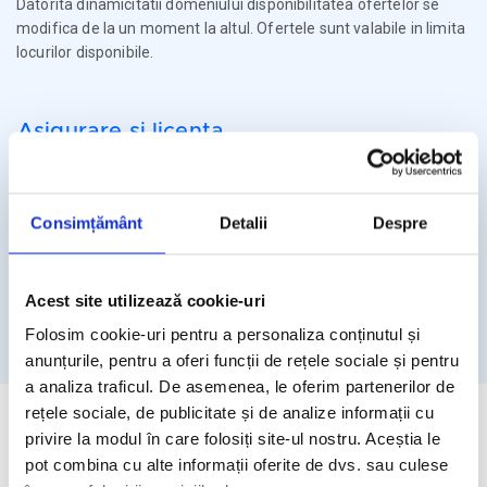
Datorita dinamicitatii domeniului disponibilitatea ofertelor se
modifica de la un moment la altul. Ofertele sunt valabile in limita
locurilor disponibile.
Asigurare si licenta
Agentia Travel Matters functioneaza sub Licenta de Turism nr.
1086 / 03.03.2025
Consimțământ
Detalii
Despre
Agentia Travel Matters este asigurata la Omniasig cu Polita
Seria I - Numarul 56861/ Valabilitate 12 luni – de la 06.02.2026 –
05.02.2027
Acest site utilizează cookie-uri
Licenta de turism
Asigurare
Folosim cookie-uri pentru a personaliza conținutul și
anunțurile, pentru a oferi funcții de rețele sociale și pentru
a analiza traficul. De asemenea, le oferim partenerilor de
rețele sociale, de publicitate și de analize informații cu
privire la modul în care folosiți site-ul nostru. Aceștia le
pot combina cu alte informații oferite de dvs. sau culese