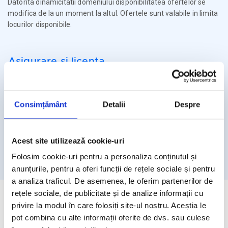
Datorita dinamicitatii domeniului disponibilitatea ofertelor se
modifica de la un moment la altul. Ofertele sunt valabile in limita
locurilor disponibile.
Asigurare si licenta
Agentia Travel Matters functioneaza sub Licenta de Turism nr.
1086 / 03.03.2025
Consimțământ
Detalii
Despre
Agentia Travel Matters este asigurata la Omniasig cu Polita
Seria I - Numarul 56861/ Valabilitate 12 luni – de la 06.02.2026 –
05.02.2027
Acest site utilizează cookie-uri
Licenta de turism
Asigurare
Folosim cookie-uri pentru a personaliza conținutul și
anunțurile, pentru a oferi funcții de rețele sociale și pentru
a analiza traficul. De asemenea, le oferim partenerilor de
rețele sociale, de publicitate și de analize informații cu
privire la modul în care folosiți site-ul nostru. Aceștia le
pot combina cu alte informații oferite de dvs. sau culese