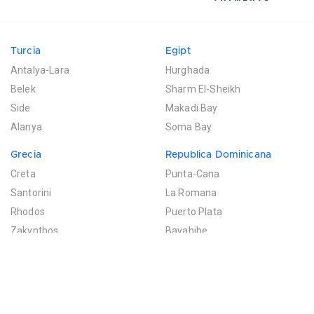
Turcia
Egipt
Antalya-Lara
Hurghada
Belek
Sharm El-Sheikh
Side
Makadi Bay
Alanya
Soma Bay
Grecia
Republica Dominicana
Creta
Punta-Cana
Santorini
La Romana
Rhodos
Puerto Plata
Zakynthos
Bayahibe
Mexic
Mauritius
Riviera Maya
Poste de Flacq
Filtreaza rezultatele
Cancun
Bel Ombre