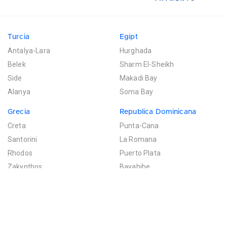
Turcia
Egipt
Antalya-Lara
Hurghada
Belek
Sharm El-Sheikh
Side
Makadi Bay
Alanya
Soma Bay
Grecia
Republica Dominicana
Creta
Punta-Cana
Santorini
La Romana
Rhodos
Puerto Plata
Zakynthos
Bayahibe
Mexic
Mauritius
Riviera Maya
Poste de Flacq
Filtreaza rezultatele
Cancun
Bel Ombre