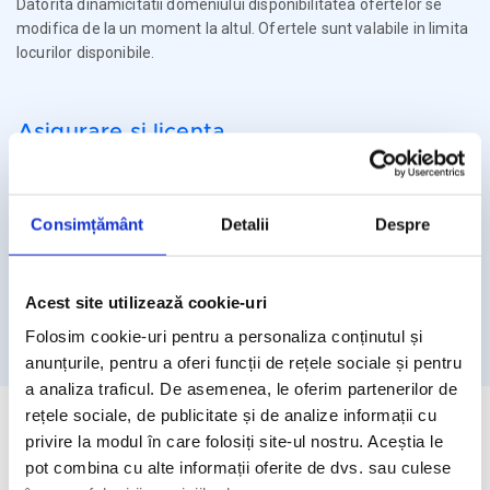
Datorita dinamicitatii domeniului disponibilitatea ofertelor se
modifica de la un moment la altul. Ofertele sunt valabile in limita
locurilor disponibile.
Asigurare si licenta
Agentia Travel Matters functioneaza sub Licenta de Turism nr.
1086 / 03.03.2025
Consimțământ
Detalii
Despre
Agentia Travel Matters este asigurata la Omniasig cu Polita
Seria I - Numarul 56861/ Valabilitate 12 luni – de la 06.02.2026 –
05.02.2027
Acest site utilizează cookie-uri
Licenta de turism
Asigurare
Folosim cookie-uri pentru a personaliza conținutul și
anunțurile, pentru a oferi funcții de rețele sociale și pentru
a analiza traficul. De asemenea, le oferim partenerilor de
rețele sociale, de publicitate și de analize informații cu
privire la modul în care folosiți site-ul nostru. Aceștia le
pot combina cu alte informații oferite de dvs. sau culese