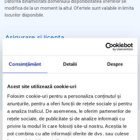
Datorita dinamicitatii domeniului disponibilitatea ofertelor se
modifica de la un moment la altul. Ofertele sunt valabile in limita
locurilor disponibile.
Asigurare si licenta
Agentia Travel Matters functioneaza sub Licenta de Turism nr.
1086 / 03.03.2025
Consimțământ
Detalii
Despre
Agentia Travel Matters este asigurata la Omniasig cu Polita
Seria I - Numarul 56861/ Valabilitate 12 luni – de la 06.02.2026 –
05.02.2027
Acest site utilizează cookie-uri
Licenta de turism
Asigurare
Folosim cookie-uri pentru a personaliza conținutul și
anunțurile, pentru a oferi funcții de rețele sociale și pentru
a analiza traficul. De asemenea, le oferim partenerilor de
rețele sociale, de publicitate și de analize informații cu
privire la modul în care folosiți site-ul nostru. Aceștia le
pot combina cu alte informații oferite de dvs. sau culese