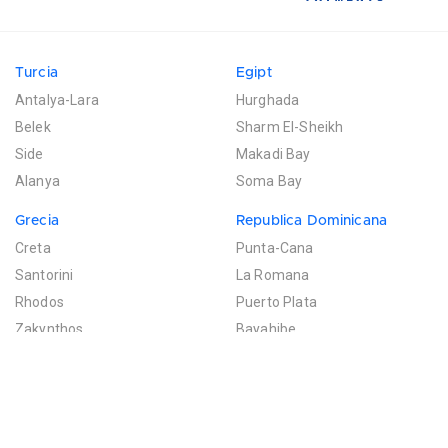
Turcia
Egipt
Antalya-Lara
Hurghada
Belek
Sharm El-Sheikh
Side
Makadi Bay
Alanya
Soma Bay
Grecia
Republica Dominicana
Creta
Punta-Cana
Santorini
La Romana
Rhodos
Puerto Plata
Zakynthos
Bayahibe
Mexic
Mauritius
Riviera Maya
Poste de Flacq
Filtreaza rezultatele
Cancun
Bel Ombre