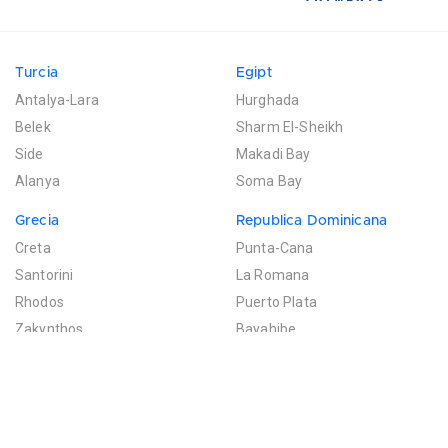
Turcia
Egipt
Antalya-Lara
Hurghada
Belek
Sharm El-Sheikh
Side
Makadi Bay
Alanya
Soma Bay
Grecia
Republica Dominicana
Creta
Punta-Cana
Santorini
La Romana
Rhodos
Puerto Plata
Zakynthos
Bayahibe
Mexic
Mauritius
Riviera Maya
Poste de Flacq
Filtreaza rezultatele
Cancun
Bel Ombre