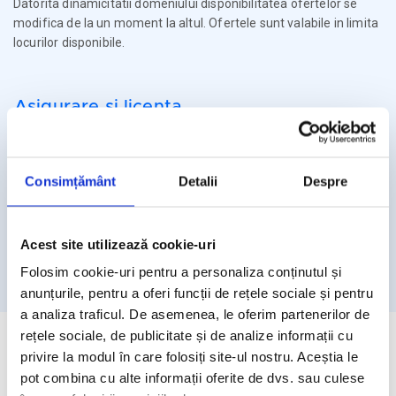
Datorita dinamicitatii domeniului disponibilitatea ofertelor se
modifica de la un moment la altul. Ofertele sunt valabile in limita
locurilor disponibile.
Asigurare si licenta
Agentia Travel Matters functioneaza sub Licenta de Turism nr.
1086 / 03.03.2025
Consimțământ
Detalii
Despre
Agentia Travel Matters este asigurata la Omniasig cu Polita
Seria I - Numarul 56861/ Valabilitate 12 luni – de la 06.02.2026 –
05.02.2027
Acest site utilizează cookie-uri
Licenta de turism
Asigurare
Folosim cookie-uri pentru a personaliza conținutul și
anunțurile, pentru a oferi funcții de rețele sociale și pentru
a analiza traficul. De asemenea, le oferim partenerilor de
rețele sociale, de publicitate și de analize informații cu
privire la modul în care folosiți site-ul nostru. Aceștia le
pot combina cu alte informații oferite de dvs. sau culese