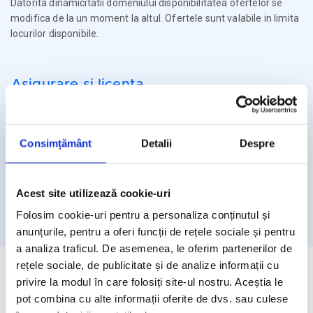
Datorita dinamicitatii domeniului disponibilitatea ofertelor se
modifica de la un moment la altul. Ofertele sunt valabile in limita
locurilor disponibile.
Asigurare si licenta
Agentia Travel Matters functioneaza sub Licenta de Turism nr.
1086 / 03.03.2025
Consimțământ
Detalii
Despre
Agentia Travel Matters este asigurata la Omniasig cu Polita
Seria I - Numarul 56861/ Valabilitate 12 luni – de la 06.02.2026 –
05.02.2027
Acest site utilizează cookie-uri
Licenta de turism
Asigurare
Folosim cookie-uri pentru a personaliza conținutul și
anunțurile, pentru a oferi funcții de rețele sociale și pentru
a analiza traficul. De asemenea, le oferim partenerilor de
rețele sociale, de publicitate și de analize informații cu
privire la modul în care folosiți site-ul nostru. Aceștia le
pot combina cu alte informații oferite de dvs. sau culese