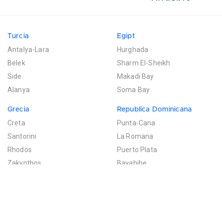
Turcia
Egipt
Antalya-Lara
Hurghada
Belek
Sharm El-Sheikh
Side
Makadi Bay
Alanya
Soma Bay
Grecia
Republica Dominicana
Creta
Punta-Cana
Santorini
La Romana
Rhodos
Puerto Plata
Zakynthos
Bayahibe
Mexic
Mauritius
Riviera Maya
Poste de Flacq
Filtreaza rezultatele
Cancun
Bel Ombre