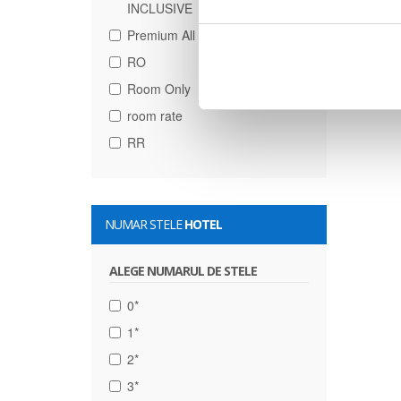
INCLUSIVE
Premium All Inclusive
RO
Room Only
room rate
RR
NUMAR STELE
HOTEL
ALEGE NUMARUL DE STELE
0*
1*
2*
3*