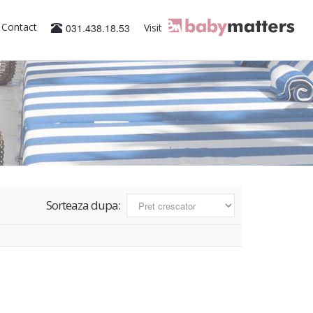
Contact
031.438.18.53
Visit
Sorteaza dupa: