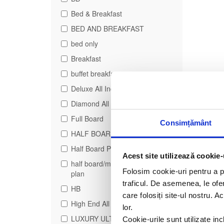
Bed & Breakfast
BED AND BREAKFAST
bed only
Breakfast
buffet breakfast
Deluxe All Inclusive
Diamond All Inclusive
Full Board
Consimțământ
HALF BOARD
Half Board Plus
Acest site utilizează cookie-
half board/modified american
Folosim cookie-uri pentru a pe
plan
traficul. De asemenea, le ofer
HB
care folosiți site-ul nostru. A
High End All Inclusive
lor.
LUXURY ULTRA ALL
Cookie-urile sunt utilizate i