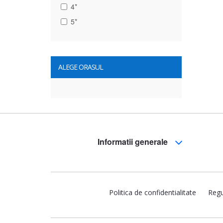
4*
5*
ALEGE ORASUL
Informatii generale
Politica de confidentialitate
Regu