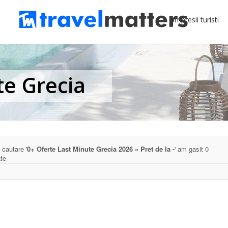
Impresii turisti
te Grecia
 cautare '
0+ Oferte Last Minute Grecia 2026 » Pret de la -
' am gasit 0
ate