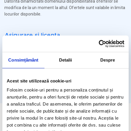
Datorita dinamicitatii domeniului disponibilitatea ofertelor se
modifica de la un moment la altul. Ofertele sunt valabile in limita
locurilor disponibile.
Asigurare si licenta
Agentia Travel Matters functioneaza sub Licenta de Turism nr.
1086 / 03.03.2025
Consimțământ
Detalii
Despre
Agentia Travel Matters este asigurata la Omniasig cu Polita
Seria I - Numarul 56861/ Valabilitate 12 luni – de la 06.02.2026 –
05.02.2027
Acest site utilizează cookie-uri
Licenta de turism
Asigurare
Folosim cookie-uri pentru a personaliza conținutul și
anunțurile, pentru a oferi funcții de rețele sociale și pentru
a analiza traficul. De asemenea, le oferim partenerilor de
rețele sociale, de publicitate și de analize informații cu
privire la modul în care folosiți site-ul nostru. Aceștia le
pot combina cu alte informații oferite de dvs. sau culese