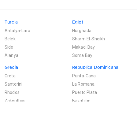
Turcia
Egipt
Antalya-Lara
Hurghada
Belek
Sharm El-Sheikh
Side
Makadi Bay
Alanya
Soma Bay
Grecia
Republica Dominicana
Creta
Punta-Cana
Santorini
La Romana
Rhodos
Puerto Plata
Zakynthos
Bayahibe
Mexic
Mauritius
Riviera Maya
Poste de Flacq
Filtreaza rezultatele
Cancun
Bel Ombre