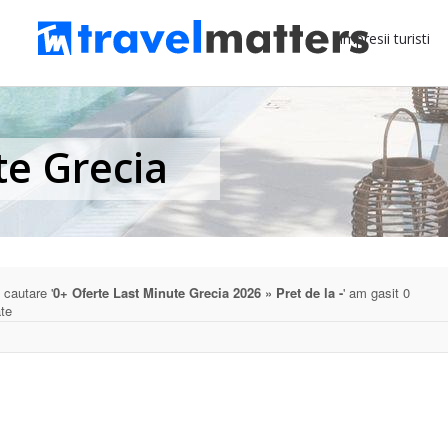
Impresii turisti
te Grecia
 cautare '
0+ Oferte Last Minute Grecia 2026 » Pret de la -
' am gasit 0
ate