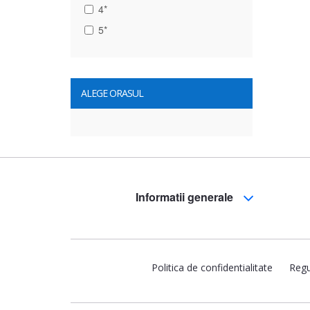
4*
5*
ALEGE ORASUL
Informatii generale
Politica de confidentialitate
Regu