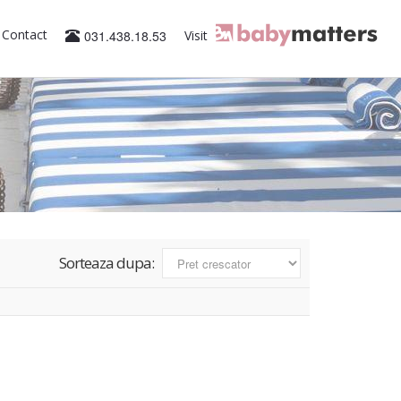
Contact
031.438.18.53
Visit
Sorteaza dupa: