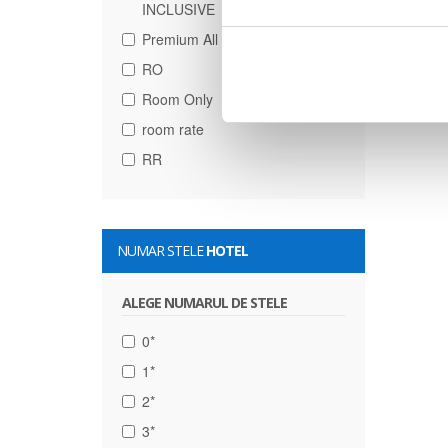
INCLUSIVE
Premium All Inclusive
RO
Room Only
room rate
RR
NUMAR STELE
HOTEL
ALEGE NUMARUL DE STELE
0*
1*
2*
3*