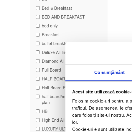
Bed & Breakfast
BED AND BREAKFAST
bed only
Breakfast
buffet breakfast
Deluxe All Inclusive
Diamond All Inclusive
Full Board
Consimțământ
HALF BOARD
Half Board Plus
Acest site utilizează cookie-
half board/modified american
Folosim cookie-uri pentru a pe
plan
traficul. De asemenea, le ofer
HB
care folosiți site-ul nostru. A
High End All Inclusive
lor.
LUXURY ULTRA ALL
Cookie-urile sunt utilizate i