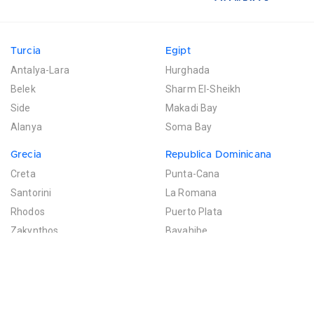
Turcia
Egipt
Antalya-Lara
Hurghada
Belek
Sharm El-Sheikh
Side
Makadi Bay
Alanya
Soma Bay
Grecia
Republica Dominicana
Creta
Punta-Cana
Santorini
La Romana
Rhodos
Puerto Plata
Zakynthos
Bayahibe
Mexic
Mauritius
Riviera Maya
Poste de Flacq
Filtreaza rezultatele
Cancun
Bel Ombre