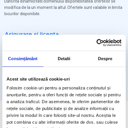
Datorita dinamicitatii domeniului disponibilitatea ofertelor se
modifica de la un moment la altul. Ofertele sunt valabile in limita
locurilor disponibile.
Asigurare si licenta
Agentia Travel Matters functioneaza sub Licenta de Turism nr.
1086 / 03.03.2025
Consimțământ
Detalii
Despre
Agentia Travel Matters este asigurata la Omniasig cu Polita
Seria I - Numarul 56861/ Valabilitate 12 luni – de la 06.02.2026 –
05.02.2027
Acest site utilizează cookie-uri
Licenta de turism
Asigurare
Folosim cookie-uri pentru a personaliza conținutul și
anunțurile, pentru a oferi funcții de rețele sociale și pentru
a analiza traficul. De asemenea, le oferim partenerilor de
rețele sociale, de publicitate și de analize informații cu
privire la modul în care folosiți site-ul nostru. Aceștia le
pot combina cu alte informații oferite de dvs. sau culese