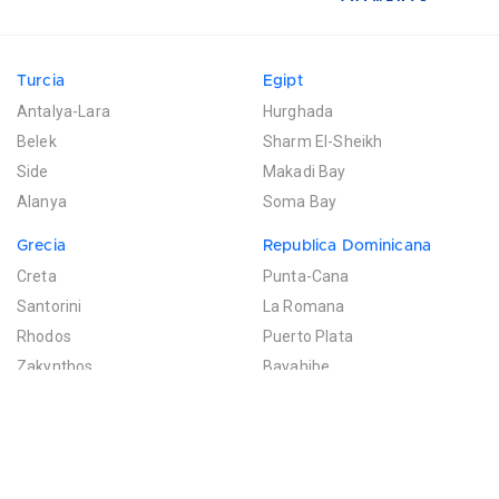
Turcia
Egipt
Antalya-Lara
Hurghada
Belek
Sharm El-Sheikh
Side
Makadi Bay
Alanya
Soma Bay
Grecia
Republica Dominicana
Creta
Punta-Cana
Santorini
La Romana
Rhodos
Puerto Plata
Zakynthos
Bayahibe
Mexic
Mauritius
Riviera Maya
Poste de Flacq
Filtreaza rezultatele
Cancun
Bel Ombre