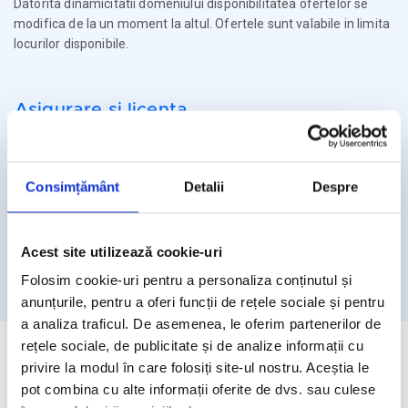
Datorita dinamicitatii domeniului disponibilitatea ofertelor se
modifica de la un moment la altul. Ofertele sunt valabile in limita
locurilor disponibile.
Asigurare si licenta
Agentia Travel Matters functioneaza sub Licenta de Turism nr.
1086 / 03.03.2025
Consimțământ
Detalii
Despre
Agentia Travel Matters este asigurata la Omniasig cu Polita
Seria I - Numarul 56861/ Valabilitate 12 luni – de la 06.02.2026 –
05.02.2027
Acest site utilizează cookie-uri
Licenta de turism
Asigurare
Folosim cookie-uri pentru a personaliza conținutul și
anunțurile, pentru a oferi funcții de rețele sociale și pentru
a analiza traficul. De asemenea, le oferim partenerilor de
rețele sociale, de publicitate și de analize informații cu
privire la modul în care folosiți site-ul nostru. Aceștia le
pot combina cu alte informații oferite de dvs. sau culese