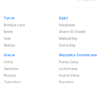
Turcia
Egipt
Antalya-Lara
Hurghada
Belek
Sharm El-Sheikh
Side
Makadi Bay
Alanya
Soma Bay
Grecia
Republica Dominicana
Creta
Punta-Cana
Santorini
La Romana
Rhodos
Puerto Plata
Zakynthos
Bayahibe
Mexic
Mauritius
Riviera Maya
Poste de Flacq
Filtreaza rezultatele
Cancun
Bel Ombre