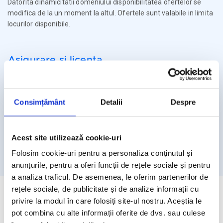
Datorita dinamicitatii domeniului disponibilitatea ofertelor se
modifica de la un moment la altul. Ofertele sunt valabile in limita
locurilor disponibile.
Asigurare si licenta
Agentia Travel Matters functioneaza sub Licenta de Turism nr.
1086 / 03.03.2025
Consimțământ
Detalii
Despre
Agentia Travel Matters este asigurata la Omniasig cu Polita
Seria I - Numarul 56861/ Valabilitate 12 luni – de la 06.02.2026 –
05.02.2027
Acest site utilizează cookie-uri
Licenta de turism
Asigurare
Folosim cookie-uri pentru a personaliza conținutul și
anunțurile, pentru a oferi funcții de rețele sociale și pentru
a analiza traficul. De asemenea, le oferim partenerilor de
rețele sociale, de publicitate și de analize informații cu
privire la modul în care folosiți site-ul nostru. Aceștia le
pot combina cu alte informații oferite de dvs. sau culese