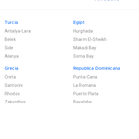
Turcia
Egipt
Antalya-Lara
Hurghada
Belek
Sharm El-Sheikh
Side
Makadi Bay
Alanya
Soma Bay
Grecia
Republica Dominicana
Creta
Punta-Cana
Santorini
La Romana
Rhodos
Puerto Plata
Zakynthos
Bayahibe
Mexic
Mauritius
Riviera Maya
Poste de Flacq
Filtreaza rezultatele
Cancun
Bel Ombre