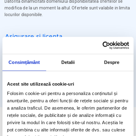
Datorita dinamicitatii domeniului disponibilitatea ofertelor se
modifica de la un moment la altul. Ofertele sunt valabile in limita
locurilor disponibile.
Asigurare si licenta
Agentia Travel Matters functioneaza sub Licenta de Turism nr.
1086 / 03.03.2025
Consimțământ
Detalii
Despre
Agentia Travel Matters este asigurata la Omniasig cu Polita
Seria I - Numarul 56861/ Valabilitate 12 luni – de la 06.02.2026 –
05.02.2027
Acest site utilizează cookie-uri
Licenta de turism
Asigurare
Folosim cookie-uri pentru a personaliza conținutul și
anunțurile, pentru a oferi funcții de rețele sociale și pentru
a analiza traficul. De asemenea, le oferim partenerilor de
rețele sociale, de publicitate și de analize informații cu
privire la modul în care folosiți site-ul nostru. Aceștia le
pot combina cu alte informații oferite de dvs. sau culese