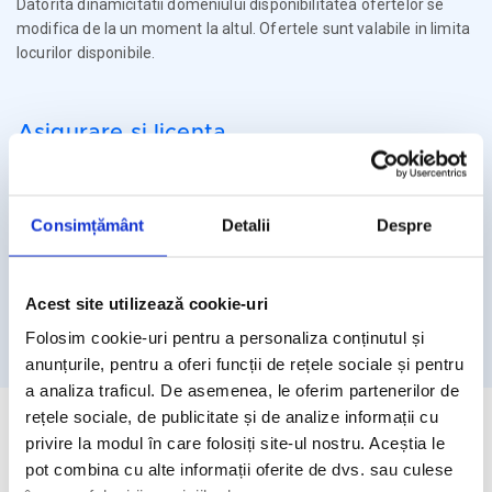
Datorita dinamicitatii domeniului disponibilitatea ofertelor se
modifica de la un moment la altul. Ofertele sunt valabile in limita
locurilor disponibile.
Asigurare si licenta
Agentia Travel Matters functioneaza sub Licenta de Turism nr.
1086 / 03.03.2025
Consimțământ
Detalii
Despre
Agentia Travel Matters este asigurata la Omniasig cu Polita
Seria I - Numarul 56861/ Valabilitate 12 luni – de la 06.02.2026 –
05.02.2027
Acest site utilizează cookie-uri
Licenta de turism
Asigurare
Folosim cookie-uri pentru a personaliza conținutul și
anunțurile, pentru a oferi funcții de rețele sociale și pentru
a analiza traficul. De asemenea, le oferim partenerilor de
rețele sociale, de publicitate și de analize informații cu
privire la modul în care folosiți site-ul nostru. Aceștia le
pot combina cu alte informații oferite de dvs. sau culese