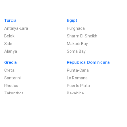
Turcia
Egipt
Antalya-Lara
Hurghada
Belek
Sharm El-Sheikh
Side
Makadi Bay
Alanya
Soma Bay
Grecia
Republica Dominicana
Creta
Punta-Cana
Santorini
La Romana
Rhodos
Puerto Plata
Zakynthos
Bayahibe
Mexic
Mauritius
Riviera Maya
Poste de Flacq
Filtreaza rezultatele
Cancun
Bel Ombre