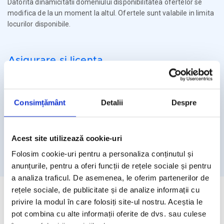
Datorita dinamicitatii domeniului disponibilitatea ofertelor se
modifica de la un moment la altul. Ofertele sunt valabile in limita
locurilor disponibile.
Asigurare si licenta
Agentia Travel Matters functioneaza sub Licenta de Turism nr.
1086 / 03.03.2025
Consimțământ
Detalii
Despre
Agentia Travel Matters este asigurata la Omniasig cu Polita
Seria I - Numarul 56861/ Valabilitate 12 luni – de la 06.02.2026 –
05.02.2027
Acest site utilizează cookie-uri
Licenta de turism
Asigurare
Folosim cookie-uri pentru a personaliza conținutul și
anunțurile, pentru a oferi funcții de rețele sociale și pentru
a analiza traficul. De asemenea, le oferim partenerilor de
rețele sociale, de publicitate și de analize informații cu
privire la modul în care folosiți site-ul nostru. Aceștia le
pot combina cu alte informații oferite de dvs. sau culese