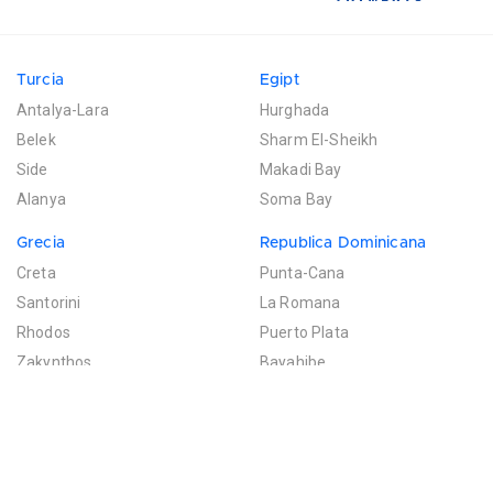
Turcia
Egipt
Antalya-Lara
Hurghada
Belek
Sharm El-Sheikh
Side
Makadi Bay
Alanya
Soma Bay
Grecia
Republica Dominicana
Creta
Punta-Cana
Santorini
La Romana
Rhodos
Puerto Plata
Zakynthos
Bayahibe
Mexic
Mauritius
Riviera Maya
Poste de Flacq
Filtreaza rezultatele
Cancun
Bel Ombre