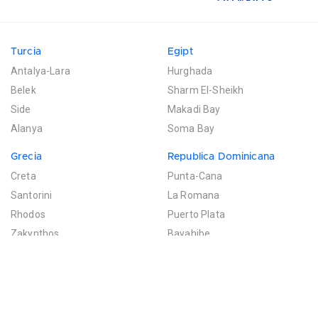
Turcia
Egipt
Antalya-Lara
Hurghada
Belek
Sharm El-Sheikh
Side
Makadi Bay
Alanya
Soma Bay
Grecia
Republica Dominicana
Creta
Punta-Cana
Santorini
La Romana
Rhodos
Puerto Plata
Zakynthos
Bayahibe
Mexic
Mauritius
Riviera Maya
Poste de Flacq
Filtreaza rezultatele
Cancun
Bel Ombre