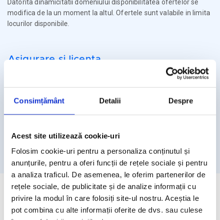
Datorita dinamicitatii domeniului disponibilitatea ofertelor se
modifica de la un moment la altul. Ofertele sunt valabile in limita
locurilor disponibile.
Asigurare si licenta
Agentia Travel Matters functioneaza sub Licenta de Turism nr.
1086 / 03.03.2025
Consimțământ
Detalii
Despre
Agentia Travel Matters este asigurata la Omniasig cu Polita
Seria I - Numarul 56861/ Valabilitate 12 luni – de la 06.02.2026 –
05.02.2027
Acest site utilizează cookie-uri
Licenta de turism
Asigurare
Folosim cookie-uri pentru a personaliza conținutul și
anunțurile, pentru a oferi funcții de rețele sociale și pentru
a analiza traficul. De asemenea, le oferim partenerilor de
rețele sociale, de publicitate și de analize informații cu
privire la modul în care folosiți site-ul nostru. Aceștia le
pot combina cu alte informații oferite de dvs. sau culese