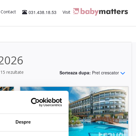
Contact
031.438.18.53
Visit
 2026
515 rezultate
Sorteaza dupa:
Pret crescator
Despre