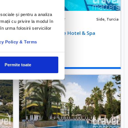
 sociale și pentru a analiza
542 €
/persoana/sejur
Turcia
Side, Turcia
rmații cu privire la modul în
Side
5*
n urma folosirii serviciilor
Hotel Arnor Deluxe Hotel & Spa
cy Policy & Terms
Permite toate