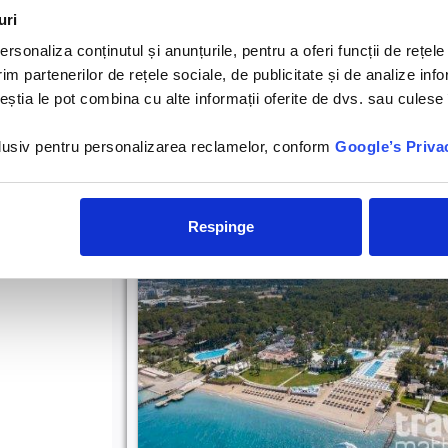
uri
rsonaliza conținutul și anunțurile, pentru a oferi funcții de rețele
762 €
/persoana/sejur
Antalya/Lara, 
im partenerilor de rețele sociale, de publicitate și de analize info
Antalya/Lara
5*
ceștia le pot combina cu alte informații oferite de dvs. sau culese î
Hotel Adalya Elite Lara
nclusiv pentru personalizarea reclamelor, conform
Google’s Priva
Respinge