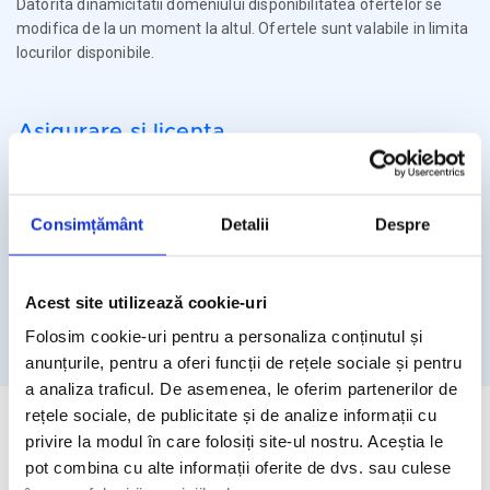
Datorita dinamicitatii domeniului disponibilitatea ofertelor se
modifica de la un moment la altul. Ofertele sunt valabile in limita
locurilor disponibile.
Asigurare si licenta
Agentia Travel Matters functioneaza sub Licenta de Turism nr.
1086 / 03.03.2025
Consimțământ
Detalii
Despre
Agentia Travel Matters este asigurata la Omniasig cu Polita
Seria I - Numarul 56861/ Valabilitate 12 luni – de la 06.02.2026 –
05.02.2027
Acest site utilizează cookie-uri
Licenta de turism
Asigurare
Folosim cookie-uri pentru a personaliza conținutul și
anunțurile, pentru a oferi funcții de rețele sociale și pentru
a analiza traficul. De asemenea, le oferim partenerilor de
rețele sociale, de publicitate și de analize informații cu
privire la modul în care folosiți site-ul nostru. Aceștia le
pot combina cu alte informații oferite de dvs. sau culese