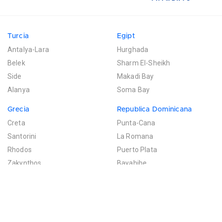
Turcia
Egipt
Antalya-Lara
Hurghada
Belek
Sharm El-Sheikh
Side
Makadi Bay
Alanya
Soma Bay
Grecia
Republica Dominicana
Creta
Punta-Cana
Santorini
La Romana
Rhodos
Puerto Plata
Zakynthos
Bayahibe
Mexic
Mauritius
Riviera Maya
Poste de Flacq
Filtreaza rezultatele
Cancun
Bel Ombre