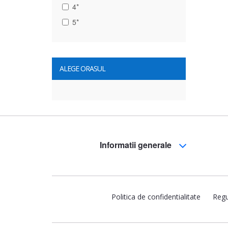
4*
5*
ALEGE ORASUL
Informatii generale
Politica de confidentialitate
Regu