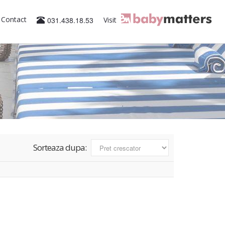
Contact
031.438.18.53
Visit
Sorteaza dupa: