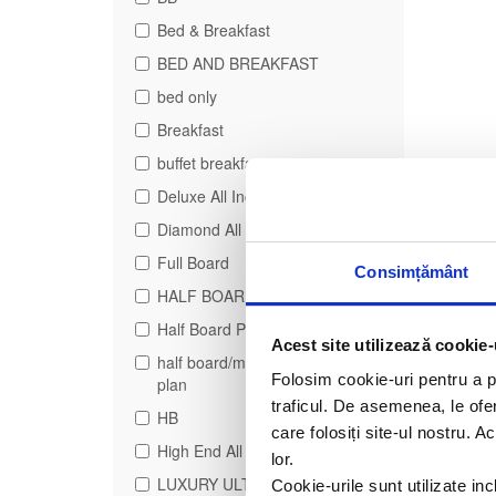
Bed & Breakfast
BED AND BREAKFAST
bed only
Breakfast
buffet breakfast
Deluxe All Inclusive
Diamond All Inclusive
Full Board
Consimțământ
HALF BOARD
Half Board Plus
Acest site utilizează cookie-
half board/modified american
Folosim cookie-uri pentru a pe
plan
traficul. De asemenea, le ofer
HB
care folosiți site-ul nostru. A
High End All Inclusive
lor.
LUXURY ULTRA ALL
Cookie-urile sunt utilizate i