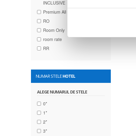
INCLUSIVE
Premium All Inclusive
RO
Room Only
room rate
RR
NUMAR STELE
HOTEL
ALEGE NUMARUL DE STELE
0*
1*
2*
3*