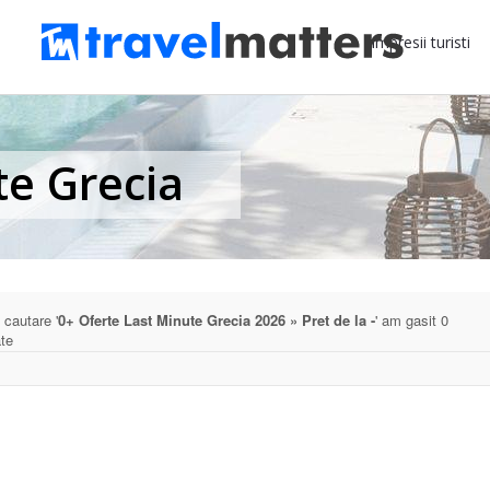
Impresii turisti
te Grecia
 cautare '
0+ Oferte Last Minute Grecia 2026 » Pret de la -
' am gasit 0
ate