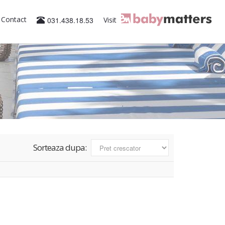
Contact
031.438.18.53
Visit
Sorteaza dupa: