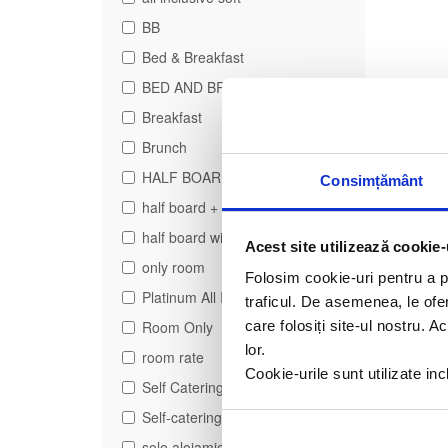
BB
Bed & Breakfast
BED AND BREAKFAST
Breakfast
Brunch
HALF BOARD
Consimțământ
half board + additional services
half board with drinks
Acest site utilizează cookie-
only room
Folosim cookie-uri pentru a pe
Platinum All Inclusive
traficul. De asemenea, le ofer
Room Only
care folosiți site-ul nostru. A
lor.
room rate
Cookie-urile sunt utilizate i
Self Catering
Self-catering
solo alojamiento