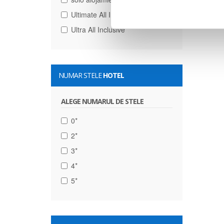
Ultimate All Inclusive
Ultra All Inclusive
NUMAR STELE
HOTEL
ALEGE NUMARUL DE STELE
0*
2*
3*
4*
5*