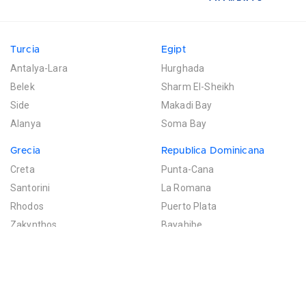
Turcia
Egipt
Antalya-Lara
Hurghada
Belek
Sharm El-Sheikh
Side
Makadi Bay
Alanya
Soma Bay
Grecia
Republica Dominicana
Creta
Punta-Cana
Santorini
La Romana
Rhodos
Puerto Plata
Zakynthos
Bayahibe
Mexic
Mauritius
Riviera Maya
Poste de Flacq
Filtreaza rezultatele
Cancun
Bel Ombre