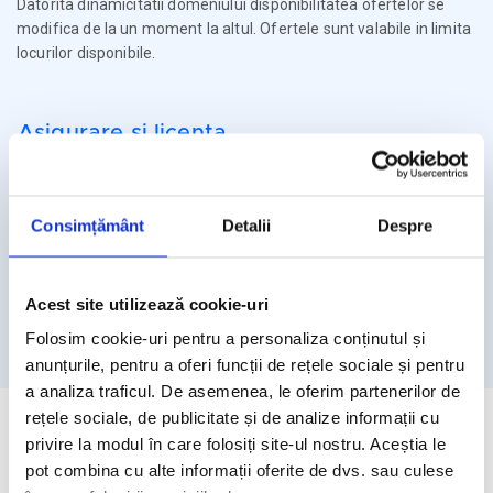
Datorita dinamicitatii domeniului disponibilitatea ofertelor se
modifica de la un moment la altul. Ofertele sunt valabile in limita
locurilor disponibile.
Asigurare si licenta
Agentia Travel Matters functioneaza sub Licenta de Turism nr.
1086 / 03.03.2025
Consimțământ
Detalii
Despre
Agentia Travel Matters este asigurata la Omniasig cu Polita
Seria I - Numarul 56861/ Valabilitate 12 luni – de la 06.02.2026 –
05.02.2027
Acest site utilizează cookie-uri
Licenta de turism
Asigurare
Folosim cookie-uri pentru a personaliza conținutul și
anunțurile, pentru a oferi funcții de rețele sociale și pentru
a analiza traficul. De asemenea, le oferim partenerilor de
rețele sociale, de publicitate și de analize informații cu
privire la modul în care folosiți site-ul nostru. Aceștia le
pot combina cu alte informații oferite de dvs. sau culese