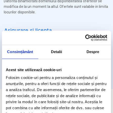
Datorita dinamicitatii domeniului disponibilitatea ofertelor se
modifica de la un moment la altul. Ofertele sunt valabile in limita
locurilor disponibile.
Asigurare si licenta
Agentia Travel Matters functioneaza sub Licenta de Turism nr.
1086 / 03.03.2025
Consimțământ
Detalii
Despre
Agentia Travel Matters este asigurata la Omniasig cu Polita
Seria I - Numarul 56861/ Valabilitate 12 luni – de la 06.02.2026 –
05.02.2027
Acest site utilizează cookie-uri
Licenta de turism
Asigurare
Folosim cookie-uri pentru a personaliza conținutul și
anunțurile, pentru a oferi funcții de rețele sociale și pentru
a analiza traficul. De asemenea, le oferim partenerilor de
rețele sociale, de publicitate și de analize informații cu
privire la modul în care folosiți site-ul nostru. Aceștia le
pot combina cu alte informații oferite de dvs. sau culese