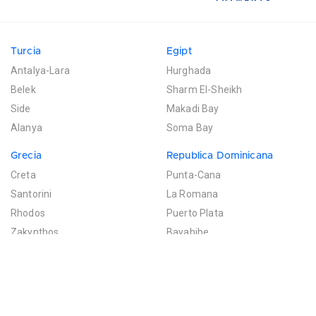
Turcia
Egipt
Antalya-Lara
Hurghada
Belek
Sharm El-Sheikh
Side
Makadi Bay
Alanya
Soma Bay
Grecia
Republica Dominicana
Creta
Punta-Cana
Santorini
La Romana
Rhodos
Puerto Plata
Zakynthos
Bayahibe
Mexic
Mauritius
Riviera Maya
Poste de Flacq
Filtreaza rezultatele
Cancun
Bel Ombre