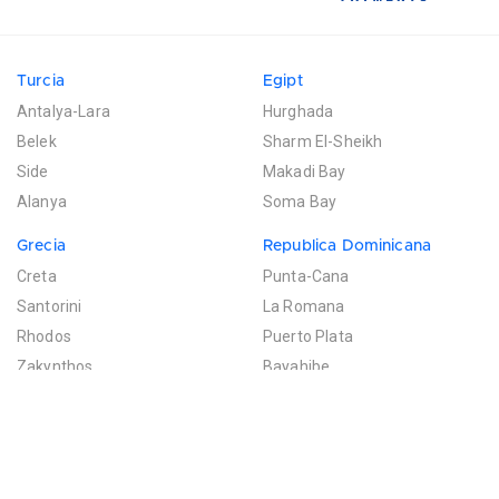
Turcia
Egipt
Antalya-Lara
Hurghada
Belek
Sharm El-Sheikh
Side
Makadi Bay
Alanya
Soma Bay
Grecia
Republica Dominicana
Creta
Punta-Cana
Santorini
La Romana
Rhodos
Puerto Plata
Zakynthos
Bayahibe
Mexic
Mauritius
Riviera Maya
Poste de Flacq
Filtreaza rezultatele
Cancun
Bel Ombre