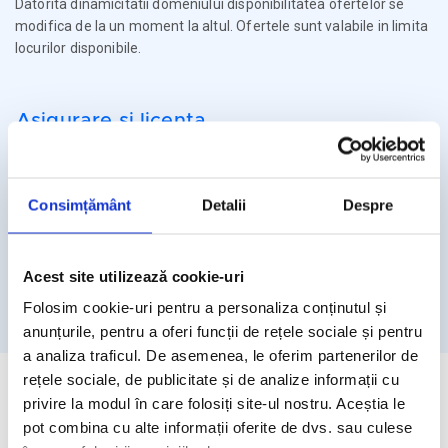
Datorita dinamicitatii domeniului disponibilitatea ofertelor se
modifica de la un moment la altul. Ofertele sunt valabile in limita
locurilor disponibile.
Asigurare si licenta
Agentia Travel Matters functioneaza sub Licenta de Turism nr.
1086 / 03.03.2025
Consimțământ
Detalii
Despre
Agentia Travel Matters este asigurata la Omniasig cu Polita
Seria I - Numarul 56861/ Valabilitate 12 luni – de la 06.02.2026 –
05.02.2027
Acest site utilizează cookie-uri
Licenta de turism
Asigurare
Folosim cookie-uri pentru a personaliza conținutul și
anunțurile, pentru a oferi funcții de rețele sociale și pentru
a analiza traficul. De asemenea, le oferim partenerilor de
rețele sociale, de publicitate și de analize informații cu
privire la modul în care folosiți site-ul nostru. Aceștia le
pot combina cu alte informații oferite de dvs. sau culese