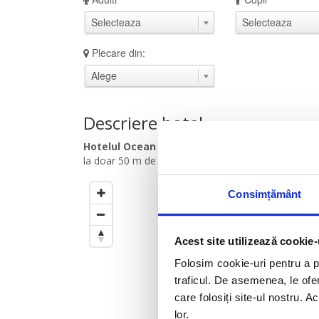
Plecare din:
Descriere hotel
Hotelul Ocean Blue 4*
este situat in Ialissos, la
la doar 50 m de plaja.
Consimțământ
Cercul este setat la
500
m
de
Trageti de el pentru a modific
Acest site utilizează cookie-
Folosim cookie-uri pentru a pe
traficul. De asemenea, le ofer
care folosiți site-ul nostru. A
lor.