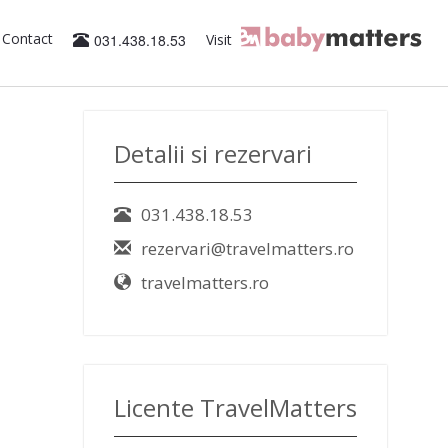
Contact
031.438.18.53
Visit
Detalii si rezervari
031.438.18.53
rezervari@travelmatters.ro
travelmatters.ro
Licente TravelMatters