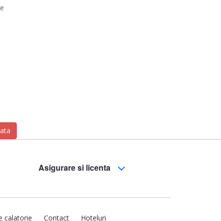
de
zata
Asigurare si licenta
e calatorie
Contact
Hoteluri