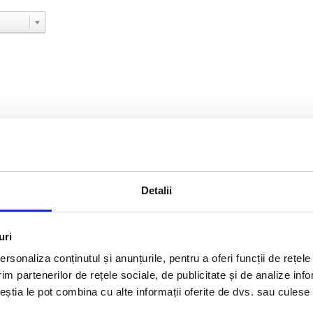
 doar 14 km de Rhodos si la 9 km de aeroport. Hotelul Ocean Blue 4* s
Detalii
 hotel
a distanta
uri
rsonaliza conținutul și anunțurile, pentru a oferi funcții de rețele
im partenerilor de rețele sociale, de publicitate și de analize info
×
Ocean Blue - 4*
ceștia le pot combina cu alte informații oferite de dvs. sau culese î
Hotelul Ocean Blue 4* este