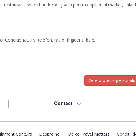
ina, restaurant, snack bar, loc de joaca pentru copii, mini market, sala 
Conditionat, TV, telefon, radio, frigider si baie.
Cere o oferta personali
Contact
lament Concurs
Despre noi
De ce Travel Matters
Conditii d