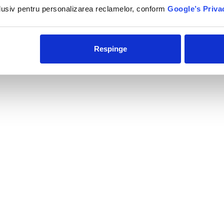
situat in Ialissos, la doar 14
nclusiv pentru personalizarea reclamelor, conform
Google’s Priva
km de Rhodos si la 9 km de
aeroport....
Respinge