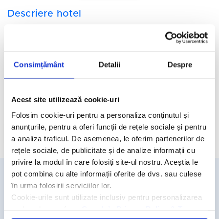
Descriere hotel
Hotelul Bali Studios 3*
se afla la 50 de metri de plaja din
satul Bali, la 25 de km de orasul Rethymno si la 45 de km de
orasul Heraklion.
Consimțământ
Detalii
Despre
Facilitati hotel
Camere hotel
Acest site utilizează cookie-uri
Folosim cookie-uri pentru a personaliza conținutul și
anunțurile, pentru a oferi funcții de rețele sociale și pentru
Cere oferta personalizata
a analiza traficul. De asemenea, le oferim partenerilor de
rețele sociale, de publicitate și de analize informații cu
privire la modul în care folosiți site-ul nostru. Aceștia le
pot combina cu alte informații oferite de dvs. sau culese
în urma folosirii serviciilor lor.
Detalii si rezervari
Cookie-urile sunt utilizate inclusiv pentru personalizarea
031.438.18.53
reclamelor, conform
Google’s Privacy Policy & Terms
rezervari@travelmatters.ro