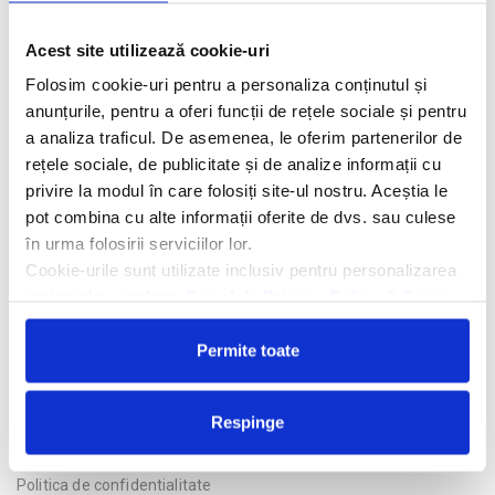
Descriere hotel
Acest site utilizează cookie-uri
Hotelul Kaila Beach (ex Katya Beach) 5*
se afla la 30 de metri
de plaja proprie (vis-a-vis, cu acces prin pasaj subteran), la 2,5
Folosim cookie-uri pentru a personaliza conținutul și
km de centrul Alanyei si la 125 de km de Aeroportul Antalya.
anunțurile, pentru a oferi funcții de rețele sociale și pentru
a analiza traficul. De asemenea, le oferim partenerilor de
Facilitati hotel
rețele sociale, de publicitate și de analize informații cu
privire la modul în care folosiți site-ul nostru. Aceștia le
Camere hotel
pot combina cu alte informații oferite de dvs. sau culese
în urma folosirii serviciilor lor.
Masa:
All Inclusive.
Cookie-urile sunt utilizate inclusiv pentru personalizarea
reclamelor, conform
Google’s Privacy Policy & Terms
Cere oferta personalizata
Permite toate
Respinge
Politica de confidentialitate