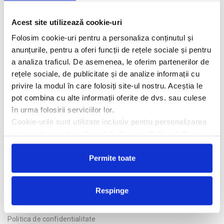
Descriere hotel
Acest site utilizează cookie-uri
Hotelul Cullinan Belek 5*
se afla la 350 de metri de Plaja
Kadriye, la 3,2 km de Parcul Tematic The Land of Legends, la 3,4
Folosim cookie-uri pentru a personaliza conținutul și
km de Gradina Tolerantei si la 16 km distanta de Aeroportul
anunțurile, pentru a oferi funcții de rețele sociale și pentru
Antalya.
a analiza traficul. De asemenea, le oferim partenerilor de
rețele sociale, de publicitate și de analize informații cu
Facilitati hotel
privire la modul în care folosiți site-ul nostru. Aceștia le
pot combina cu alte informații oferite de dvs. sau culese
Camere hotel
în urma folosirii serviciilor lor.
Cookie-urile sunt utilizate inclusiv pentru personalizarea
reclamelor, conform
Google’s Privacy Policy & Terms
Cere oferta personalizata
Permite toate
Respinge
Politica de confidentialitate