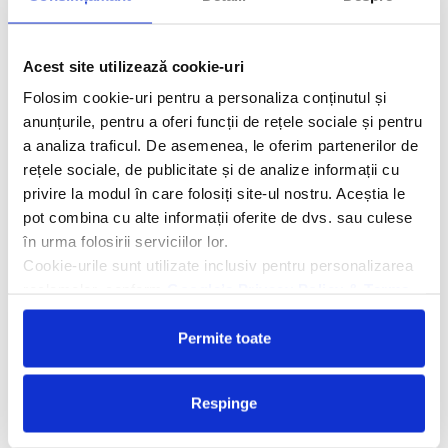
Descriere hotel
Hotelul Exagon Park 4*
se află în mijlocul unor grădini vaste, la
Acest site utilizează cookie-uri
10 minute de mers pe jos de Plaja Son Baluo din nordul Insulei
Mallorca, la 7 minute d emers cu masina de rezervatia naturala
Folosim cookie-uri pentru a personaliza conținutul și
S`Albufera si la mai putin de 1 ora de aeroportul din Palma de
anunțurile, pentru a oferi funcții de rețele sociale și pentru
Mallorca. Restaurantul hotelului este specializat în preparate
a analiza traficul. De asemenea, le oferim partenerilor de
fără gluten.
rețele sociale, de publicitate și de analize informații cu
privire la modul în care folosiți site-ul nostru. Aceștia le
Facilitati hotel
pot combina cu alte informații oferite de dvs. sau culese
în urma folosirii serviciilor lor.
Camere hotel
Cookie-urile sunt utilizate inclusiv pentru personalizarea
reclamelor, conform
Google’s Privacy Policy & Terms
Cere oferta personalizata
Permite toate
Respinge