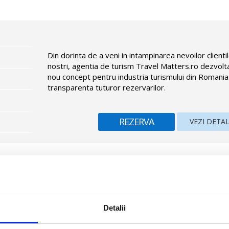
Din dorinta de a veni in intampinarea nevoilor clienti
nostri, agentia de turism Travel Matters.ro dezvolt
nou concept pentru industria turismului din Romania
transparenta tuturor rezervarilor.
REZERVA
VEZI DETAL
nca, la 10 minute de centrul orasului Puerto de la Cruz, la 1,5 km 
ul National Teide si Aeroportul Tenerife Norte.
Detalii
tel