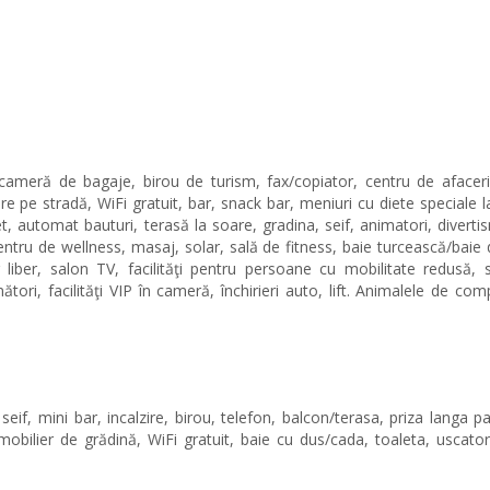
 cameră de bagaje, birou de turism, fax/copiator, centru de afaceri
are pe stradă, WiFi gratuit, bar, snack bar, meniuri cu diete speciale l
t, automat bauturi, terasă la soare, gradina, seif, animatori, divert
centru de wellness, masaj, solar, sală de fitness, baie turcească/baie 
 liber, salon TV, facilităţi pentru persoane cu mobilitate redusă, 
ri, facilităţi VIP în cameră, închirieri auto, lift. Animalele de co
if, mini bar, incalzire, birou, telefon, balcon/terasa, priza langa p
, mobilier de grădină, WiFi gratuit, baie cu dus/cada, toaleta, uscato