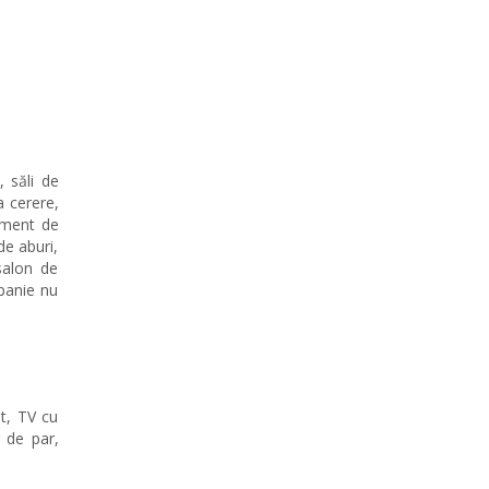
, săli de
a cerere,
isment de
de aburi,
salon de
mpanie nu
at, TV cu
r de par,