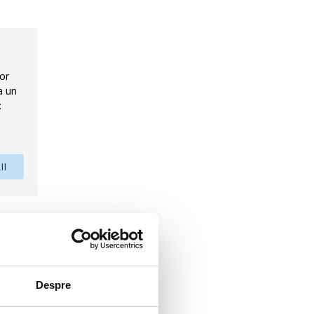
lor
a un
:
II
de Plaja
Despre