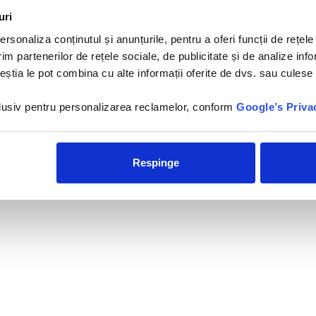
istanta
uri
rsonaliza conținutul și anunțurile, pentru a oferi funcții de rețele
im partenerilor de rețele sociale, de publicitate și de analize info
ceștia le pot combina cu alte informații oferite de dvs. sau culese î
×
Best Semiramis - 5*
Hotelul Best Semiramis
nclusiv pentru personalizarea reclamelor, conform
Google’s Priva
5*este amplasat pe o stanca,
la 10 minute de centrul
orasului Puerto de...
Respinge