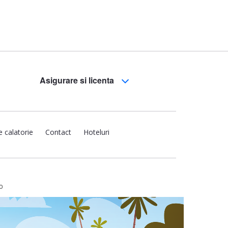
Asigurare si licenta
e calatorie
Contact
Hoteluri
o