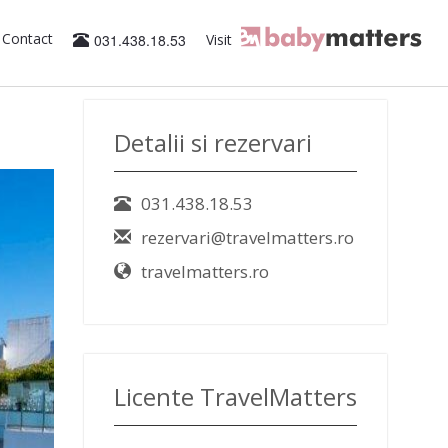
Contact
031.438.18.53
Visit
Detalii si rezervari
031.438.18.53
rezervari@travelmatters.ro
travelmatters.ro
Licente TravelMatters