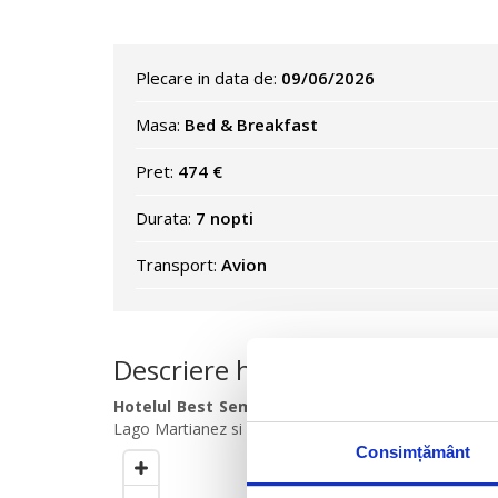
Plecare in data de:
09/06/2026
Masa:
Bed & Breakfast
Pret:
474 €
Durata:
7 nopti
Transport:
Avion
Descriere hotel
Hotelul Best Semiramis 5*
este amplasat pe o sta
Lago Martianez si la 1 ora de mers cu masina de Parc
Consimțământ
Cercul este setat la
500
m
de ho