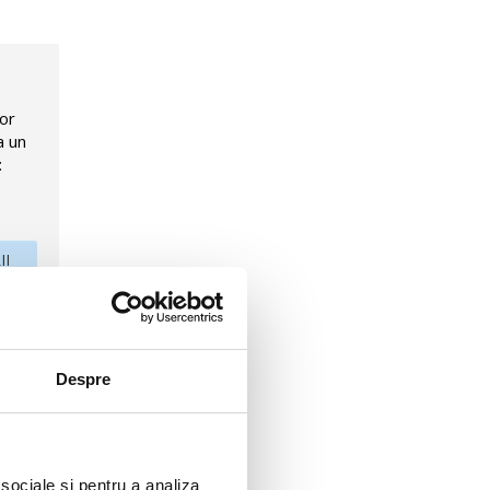
lor
a un
:
II
Despre
ccioli si
 sociale și pentru a analiza