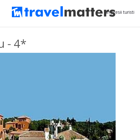
Impresii turisti
u - 4*