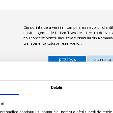
Din dorinta de a veni in intampinarea nevoilor clienti
nostri, agentia de turism Travel Matters.ro dezvolt
nou concept pentru industria turismului din Romania
transparenta tuturor rezervarilor.
REZERVA
VEZI DETAL
Detalii
 Cervo), in apropierea clubului de golf Pevero, si a plajelor Capri
uri
tel
rsonaliza conținutul și anunțurile, pentru a oferi funcții de rețele