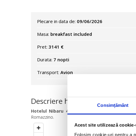
Plecare in data de:
09/06/2026
Masa:
breakfast included
Pret:
3141 €
Durata:
7 nopti
Transport:
Avion
Descriere hotel
Consimțământ
Hotelul Nibaru 4*
este situat in Arzachena (Porto
Romazzino.
Acest site utilizează cookie-
Cercul este setat la
500
m
de ho
Folosim cookie-uri pentru a pe