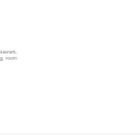
staurant,
ing, room