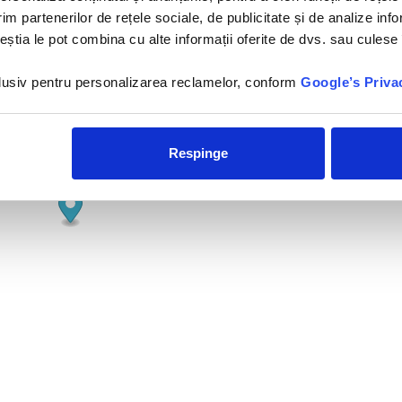
istanta
im partenerilor de rețele sociale, de publicitate și de analize info
ceștia le pot combina cu alte informații oferite de dvs. sau culese î
nclusiv pentru personalizarea reclamelor, conform
Google’s Priva
×
Nibaru - 4*
Hotelul Nibaru 4* este situat
in Arzachena (Porto Cervo), in
apropierea clubului de golf
Respinge
Pevero,...