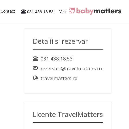
Contact
031.438.18.53
Visit
Detalii si rezervari
031.438.18.53
rezervari@travelmatters.ro
travelmatters.ro
Licente TravelMatters