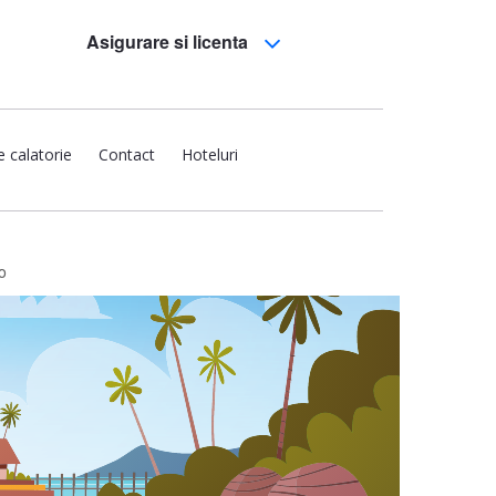
Asigurare si licenta
e calatorie
Contact
Hoteluri
o