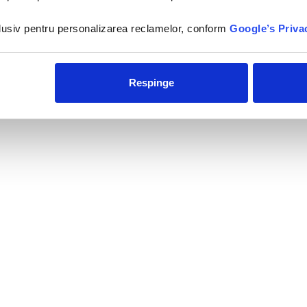
×
Afandou Blu - 3*
nclusiv pentru personalizarea reclamelor, conform
Google’s Priva
Hotelul Afandou Blu 3* este
amplasat in localitatea
Afandou,la 300 de metri de
plaja si la 15 km...
Respinge