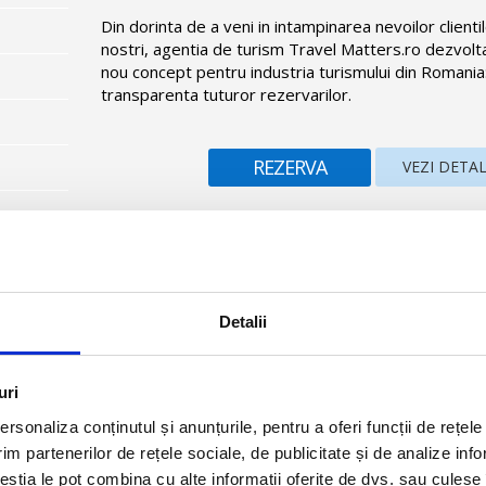
Din dorinta de a veni in intampinarea nevoilor clienti
nostri, agentia de turism Travel Matters.ro dezvolt
nou concept pentru industria turismului din Romania
transparenta tuturor rezervarilor.
REZERVA
VEZI DETAL
ea Afandou, la 300 de metri de plaja si la 15 km de Aeroportul Inte
Detalii
tel
uri
istanta
rsonaliza conținutul și anunțurile, pentru a oferi funcții de rețele
im partenerilor de rețele sociale, de publicitate și de analize info
ceștia le pot combina cu alte informații oferite de dvs. sau culese î