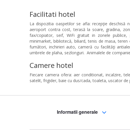
Facilitati hotel
La dispozitia oaspetilor se afla: recepţie deschisă
aeroport contra cost, terasă la soare, gradina, zon
fax/copiator, seif, WiFi gratuit in zonele publice,
minimarket, bibliotecă, biliard, tenis de masa, teren 
fumători, inchirieri auto, cameră cu facilităţi antia
umbrele de plaha, sezlonguri. Animalele de companie
Camere hotel
Fiecare camera ofera: aer conditionat, incalzire, tel
satelit, frigider, baie cu dus/cada, toaleta, uscator de 
Informatii generale