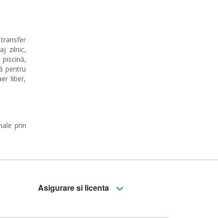
 transfer
 zilnic,
piscină,
nă pentru
er liber,
nale prin
Asigurare si licenta