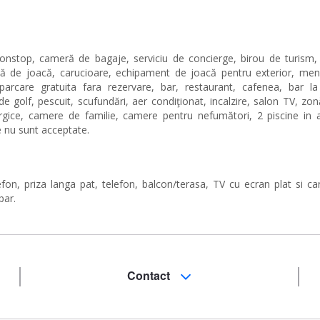
 nonstop, cameră de bagaje, serviciu de concierge, birou de turism,
ă de joacă, carucioare, echipament de joacă pentru exterior, menaj
 parcare gratuita fara rezervare, bar, restaurant, cafenea, bar la 
de golf, pescuit, scufundări, aer condiţionat, incalzire, salon TV, zo
lergice, camere de familie, camere pentru nefumători, 2 piscine in a
 nu sunt acceptate.
efon, priza langa pat, telefon, balcon/terasa, TV cu ecran plat si ca
par.
Contact