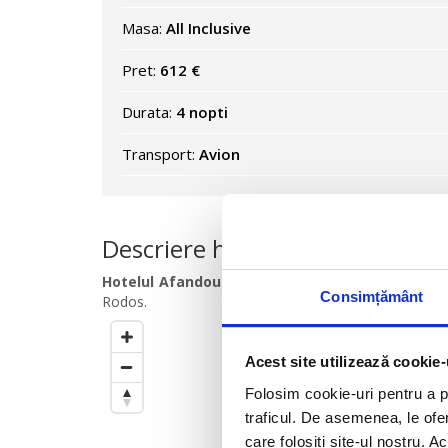
Masa:
All Inclusive
Pret:
612 €
Durata:
4 nopti
Transport:
Avion
Descriere hotel
Hotelul Afandou Blu 3*
este amplasat in localitat
Consimțământ
Rodos.
Cercul este setat la
500
m
de ho
Acest site utilizează cookie-
Trageti de el pentru a modifica d
Folosim cookie-uri pentru a pe
traficul. De asemenea, le ofer
care folosiți site-ul nostru. A