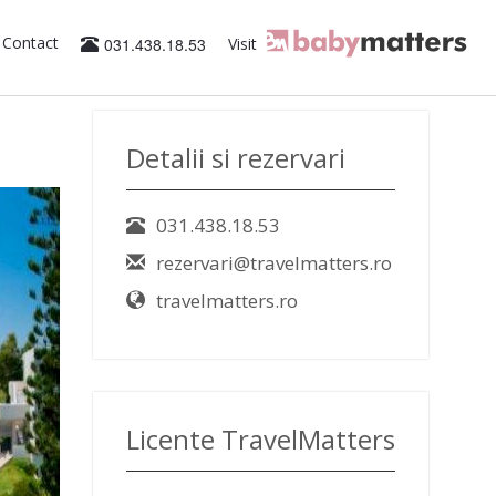
Contact
031.438.18.53
Visit
Detalii si rezervari
031.438.18.53
rezervari@travelmatters.ro
travelmatters.ro
Licente TravelMatters