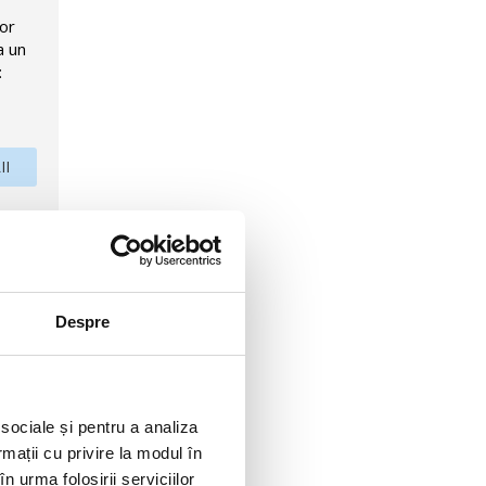
lor
a un
:
II
rnational
Despre
 sociale și pentru a analiza
rmații cu privire la modul în
n urma folosirii serviciilor