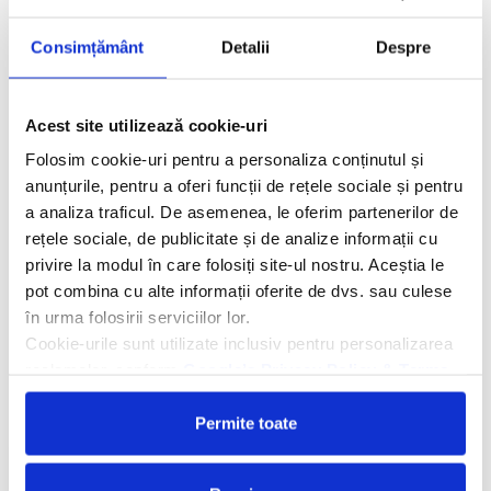
Consimțământ
Detalii
Despre
Descriere hotel
Hotelul TIME Oak Hotel & Suites 4*
este situat in districtul
Tecom, la 5 minute de mers cu maşina de centrul comercial Mall
Acest site utilizează cookie-uri
of Emirates. Restaurantul Petals este deschis non stop şi
serveşte bufet cald cu specialităţi orientale şi preparate
Folosim cookie-uri pentru a personaliza conținutul și
mediteraneene. La terasa insorita de langa piscina cu valuri,
anunțurile, pentru a oferi funcții de rețele sociale și pentru
oaspeţii pot savura sucuri proaspete, cocktail-uri exotice şi
a analiza traficul. De asemenea, le oferim partenerilor de
gustări uşoare.
rețele sociale, de publicitate și de analize informații cu
privire la modul în care folosiți site-ul nostru. Aceștia le
pot combina cu alte informații oferite de dvs. sau culese
Facilitati hotel
în urma folosirii serviciilor lor.
Cookie-urile sunt utilizate inclusiv pentru personalizarea
Camere hotel
reclamelor, conform
Google’s Privacy Policy & Terms
Masa:
Mic dejun.
Permite toate
Cere oferta personalizata