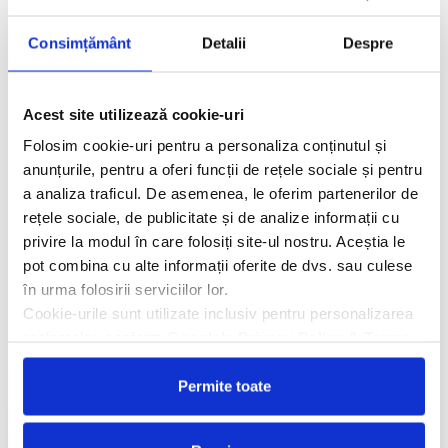
Consimțământ
Detalii
Despre
Descriere hotel
Hotelul TIME Oak Hotel & Suites 4*
este situat in districtul
Tecom, la 5 minute de mers cu maşina de centrul comercial Mall
Acest site utilizează cookie-uri
of Emirates. Restaurantul Petals este deschis non stop şi
serveşte bufet cald cu specialităţi orientale şi preparate
Folosim cookie-uri pentru a personaliza conținutul și
mediteraneene. La terasa insorita de langa piscina cu valuri,
anunțurile, pentru a oferi funcții de rețele sociale și pentru
oaspeţii pot savura sucuri proaspete, cocktail-uri exotice şi
a analiza traficul. De asemenea, le oferim partenerilor de
gustări uşoare.
rețele sociale, de publicitate și de analize informații cu
privire la modul în care folosiți site-ul nostru. Aceștia le
pot combina cu alte informații oferite de dvs. sau culese
Facilitati hotel
în urma folosirii serviciilor lor.
Cookie-urile sunt utilizate inclusiv pentru personalizarea
Camere hotel
reclamelor, conform
Google’s Privacy Policy & Terms
Masa:
Mic dejun.
Permite toate
Cere oferta personalizata