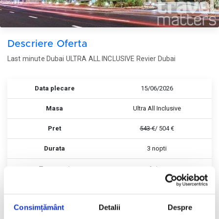
Descriere Oferta
Last minute Dubai ULTRA ALL INCLUSIVE Revier Dubai
Data plecare
15/06/2026
Masa
Ultra All Inclusive
Pret
543 €
/ 504 €
Durata
3 nopti
Transport
Avion
Consimțământ
Detalii
Despre
Rezerva
Rezerva