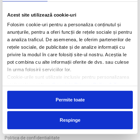
Descriere hotel
Acest site utilizează cookie-uri
Folosim cookie-uri pentru a personaliza conținutul și
Hotelul Revier Dubai 4*
este situat in Business Bay Dubai, la 2
km de Burj Khalifa, la 2,2 km de Dubai Mall, la 8 km de Fantana
anunțurile, pentru a oferi funcții de rețele sociale și pentru
Dubai si la 12 km de Aeroportul International Dubai.
a analiza traficul. De asemenea, le oferim partenerilor de
rețele sociale, de publicitate și de analize informații cu
Facilitati hotel
privire la modul în care folosiți site-ul nostru. Aceștia le
pot combina cu alte informații oferite de dvs. sau culese
Camere hotel
în urma folosirii serviciilor lor.
Cookie-urile sunt utilizate inclusiv pentru personalizarea
reclamelor, conform
Google’s Privacy Policy & Terms
Cere oferta personalizata
Permite toate
Respinge
Politica de confidentialitate