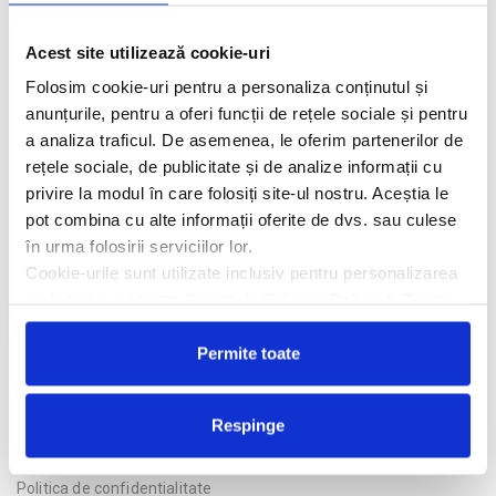
Descriere hotel
Acest site utilizează cookie-uri
Folosim cookie-uri pentru a personaliza conținutul și
Hotelul Revier Dubai 4*
este situat in Business Bay Dubai, la 2
km de Burj Khalifa, la 2,2 km de Dubai Mall, la 8 km de Fantana
anunțurile, pentru a oferi funcții de rețele sociale și pentru
Dubai si la 12 km de Aeroportul International Dubai.
a analiza traficul. De asemenea, le oferim partenerilor de
rețele sociale, de publicitate și de analize informații cu
Facilitati hotel
privire la modul în care folosiți site-ul nostru. Aceștia le
pot combina cu alte informații oferite de dvs. sau culese
Camere hotel
în urma folosirii serviciilor lor.
Cookie-urile sunt utilizate inclusiv pentru personalizarea
reclamelor, conform
Google’s Privacy Policy & Terms
Cere oferta personalizata
Permite toate
Respinge
Politica de confidentialitate