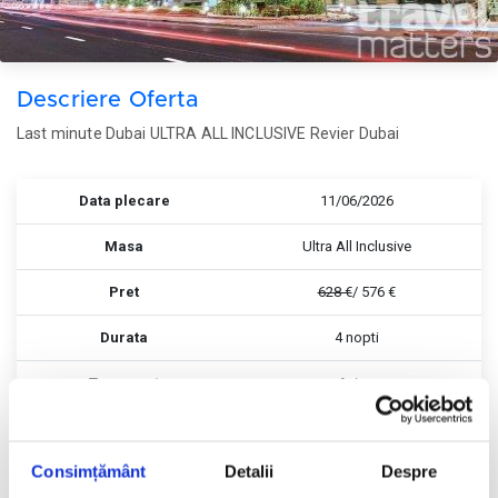
Descriere Oferta
Last minute Dubai ULTRA ALL INCLUSIVE Revier Dubai
Data plecare
11/06/2026
Masa
Ultra All Inclusive
Pret
628 €
/ 576 €
Durata
4 nopti
Transport
Avion
Consimțământ
Detalii
Despre
Rezerva
Rezerva