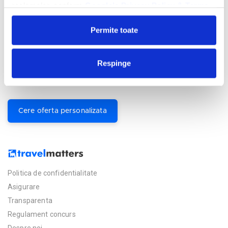
reclamelor, conform
Google’s Privacy Policy & Terms
Permite toate
Facilitati hotel
Camere hotel
Respinge
Masa:
Mic Dejun si Demipensiune.
Cere oferta personalizata
Politica de confidentialitate
Asigurare
Transparenta
Regulament concurs
Despre noi