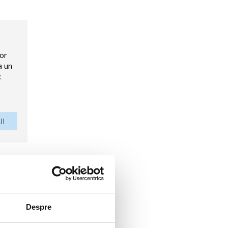
lor
a un
:
II
2 lifturi
Despre