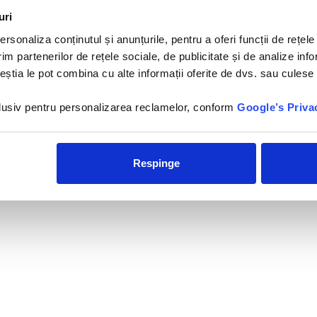
istanta
uri
rsonaliza conținutul și anunțurile, pentru a oferi funcții de rețele
im partenerilor de rețele sociale, de publicitate și de analize info
ceștia le pot combina cu alte informații oferite de dvs. sau culese î
×
Trakia Plaza - 4*
Hotelul Trakia Plaza 4 * se
nclusiv pentru personalizarea reclamelor, conform
Google’s Priva
afla situat la 500 m de centrul
statiunii Sunny Beach si la 130
m de...
Respinge