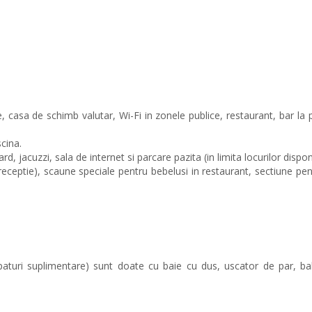
e, casa de schimb valutar, Wi-Fi in zonele publice, restaurant, bar la p
scina.
d, jacuzzi, sala de internet si parcare pazita (in limita locurilor disponi
 receptie), scaune speciale pentru bebelusi in restaurant, sectiune pen
paturi suplimentare) sunt doate cu baie cu dus, uscator de par, ba