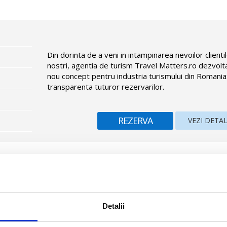
Din dorinta de a veni in intampinarea nevoilor clienti
nostri, agentia de turism Travel Matters.ro dezvolt
nou concept pentru industria turismului din Romania
transparenta tuturor rezervarilor.
REZERVA
VEZI DETAL
entrul statiunii Sunny Beach si la 130 m de plaja. Hotelul are 9 etaje, 
Detalii
tel