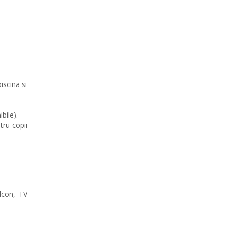
iscina si
bile).
tru copii
lcon, TV