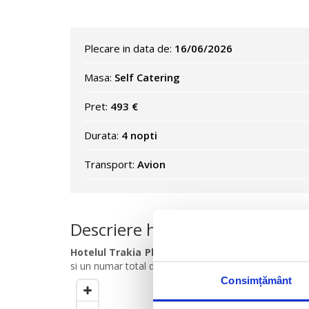
Plecare in data de:
16/06/2026
Masa:
Self Catering
Pret:
493 €
Durata:
4 nopti
Transport:
Avion
Descriere hotel
Hotelul Trakia Plaza 4 *
se afla situat la 500 m de c
si un numar total de 174 de camere.
Consimțământ
Cercul este setat la
500
m
de ho