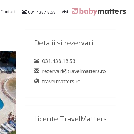
Contact
031.438.18.53
Visit
Detalii si rezervari
031.438.18.53
rezervari@travelmatters.ro
travelmatters.ro
Licente TravelMatters