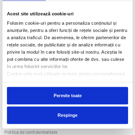
Descriere hotel
Acest site utilizează cookie-uri
Hotelul Trakia Plaza 4 *
se afla situat la 500 m de centrul
statiunii Sunny Beach si la 130 m de plaja. Hotelul are 9 etaje, 2
Folosim cookie-uri pentru a personaliza conținutul și
lifturi si un numar total de 174 de camere.
anunțurile, pentru a oferi funcții de rețele sociale și pentru
a analiza traficul. De asemenea, le oferim partenerilor de
Facilitati hotel
rețele sociale, de publicitate și de analize informații cu
privire la modul în care folosiți site-ul nostru. Aceștia le
Camere hotel
pot combina cu alte informații oferite de dvs. sau culese
în urma folosirii serviciilor lor.
Masa:
All Inclusive.
Cookie-urile sunt utilizate inclusiv pentru personalizarea
reclamelor, conform
Google’s Privacy Policy & Terms
Cere oferta personalizata
Permite toate
Respinge
Politica de confidentialitate