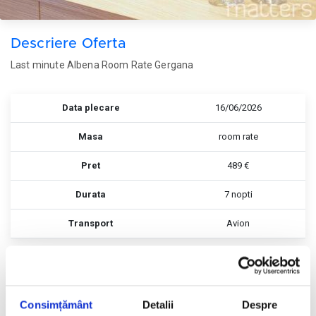
Descriere Oferta
Last minute Albena Room Rate Gergana
Data plecare
16/06/2026
Masa
room rate
Pret
489 €
Durata
7 nopti
Transport
Avion
Rezerva
Rezerva
Consimțământ
Detalii
Despre