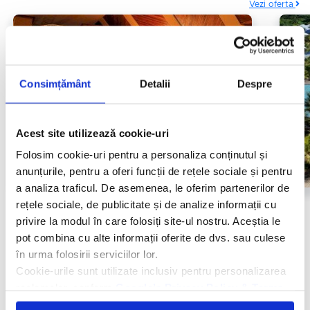
Vezi oferta
Consimțământ
Detalii
Despre
Acest site utilizează cookie-uri
Folosim cookie-uri pentru a personaliza conținutul și
anunțurile, pentru a oferi funcții de rețele sociale și pentru
a analiza traficul. De asemenea, le oferim partenerilor de
Pointe aux Piments, Mauritius
rețele sociale, de publicitate și de analize informații cu
privire la modul în care folosiți site-ul nostru. Aceștia le
Victoria For 2 Beachcomber Resort & Spa
pot combina cu alte informații oferite de dvs. sau culese
în urma folosirii serviciilor lor.
Vezi oferta
Cookie-urile sunt utilizate inclusiv pentru personalizarea
reclamelor, conform
Google’s Privacy Policy & Terms
Pentru cautare '
Hoteluri in Pointe aux Piments
' am gasit 4 rezultate