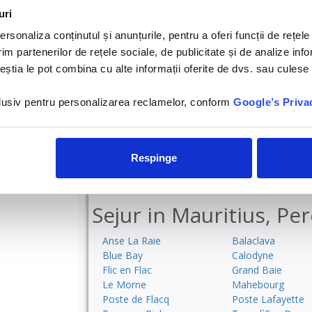
uri
rsonaliza conținutul și anunțurile, pentru a oferi funcții de rețele
Pereybere
3*
Pereybere, Mau
im partenerilor de rețele sociale, de publicitate și de analize info
Hotel Hibiscus Boutique
ceștia le pot combina cu alte informații oferite de dvs. sau culese î
nclusiv pentru personalizarea reclamelor, conform
Google’s Priva
Respinge
Sejur in Mauritius, Pe
Anse La Raie
Balaclava
Blue Bay
Calodyne
Flic en Flac
Grand Baie
Le Morne
Mahebourg
Poste de Flacq
Poste Lafayette