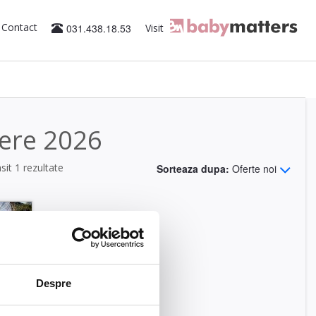
Contact
031.438.18.53
Visit
bere 2026
sit 1 rezultate
Sorteaza dupa:
Oferte noi
Despre