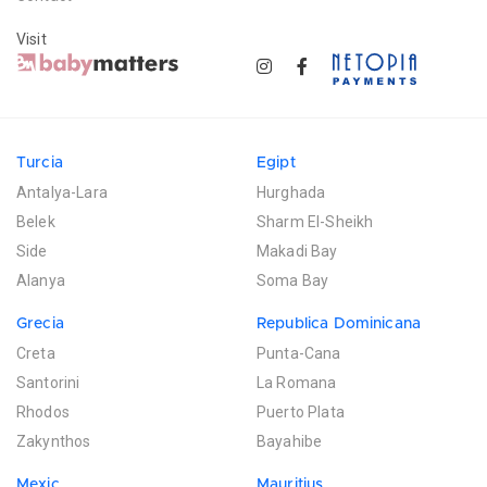
Visit
Turcia
Egipt
Antalya-Lara
Hurghada
Belek
Sharm El-Sheikh
Side
Makadi Bay
Alanya
Soma Bay
Grecia
Republica Dominicana
Creta
Punta-Cana
Santorini
La Romana
Rhodos
Puerto Plata
Zakynthos
Bayahibe
Mexic
Mauritius