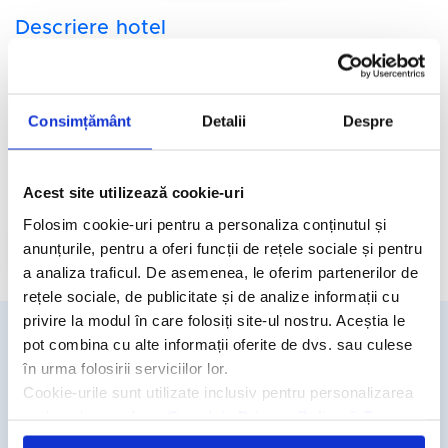
Descriere hotel
Hotelul
Club Salammbo
3*
se afla in orasul Hammamet in
apropierea Port Yasmine si Carthage Land.
Facilitati hotel
Consimțământ
Detalii
Despre
Camere hotel
Acest site utilizează cookie-uri
Folosim cookie-uri pentru a personaliza conținutul și
anunțurile, pentru a oferi funcții de rețele sociale și pentru
Cere oferta personalizata
a analiza traficul. De asemenea, le oferim partenerilor de
rețele sociale, de publicitate și de analize informații cu
privire la modul în care folosiți site-ul nostru. Aceștia le
pot combina cu alte informații oferite de dvs. sau culese
Detalii si rezervari
în urma folosirii serviciilor lor.
Cookie-urile sunt utilizate inclusiv pentru personalizarea
031.438.18.53
reclamelor, conform
Google’s Privacy Policy & Terms
rezervari@travelmatters.ro
travelmatters.ro