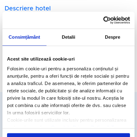
Descriere hotel
Hotelul Bel Azur Thalasso & Bungalows 4*
se afla pe plaja din
Hammamet, aproape de cenrul orasului.
Facilitati hotel
Consimțământ
Detalii
Despre
Camere hotel
Acest site utilizează cookie-uri
Folosim cookie-uri pentru a personaliza conținutul și
anunțurile, pentru a oferi funcții de rețele sociale și pentru
Cere oferta personalizata
a analiza traficul. De asemenea, le oferim partenerilor de
rețele sociale, de publicitate și de analize informații cu
privire la modul în care folosiți site-ul nostru. Aceștia le
pot combina cu alte informații oferite de dvs. sau culese
Detalii si rezervari
în urma folosirii serviciilor lor.
Cookie-urile sunt utilizate inclusiv pentru personalizarea
031.438.18.53
reclamelor, conform
Google’s Privacy Policy & Terms
rezervari@travelmatters.ro
travelmatters.ro