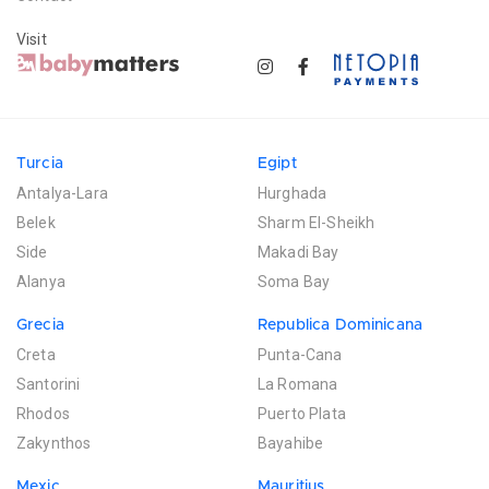
Visit
Turcia
Egipt
Antalya-Lara
Hurghada
Belek
Sharm El-Sheikh
Side
Makadi Bay
Alanya
Soma Bay
Grecia
Republica Dominicana
Creta
Punta-Cana
Santorini
La Romana
Rhodos
Puerto Plata
Zakynthos
Bayahibe
Mexic
Mauritius