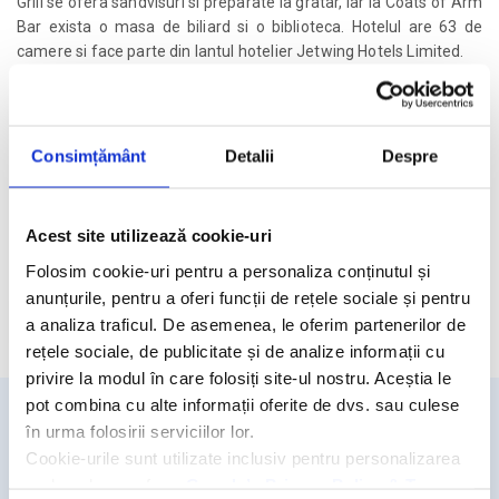
Grill se ofera sandvisuri si preparate la gratar, iar la Coats of Arm
Bar exista o masa de biliard si o biblioteca. Hotelul are 63 de
camere si face parte din lantul hotelier Jetwing Hotels Limited.
Facilitati hotel
Consimțământ
Detalii
Despre
Camere hotel
Masa:
Mic dejun;
Demipensiune;
Acest site utilizează cookie-uri
Pensiune completa.
Folosim cookie-uri pentru a personaliza conținutul și
anunțurile, pentru a oferi funcții de rețele sociale și pentru
Cere oferta personalizata
a analiza traficul. De asemenea, le oferim partenerilor de
rețele sociale, de publicitate și de analize informații cu
privire la modul în care folosiți site-ul nostru. Aceștia le
pot combina cu alte informații oferite de dvs. sau culese
în urma folosirii serviciilor lor.
Detalii si rezervari
Cookie-urile sunt utilizate inclusiv pentru personalizarea
reclamelor, conform
Google’s Privacy Policy & Terms
031.438.18.53