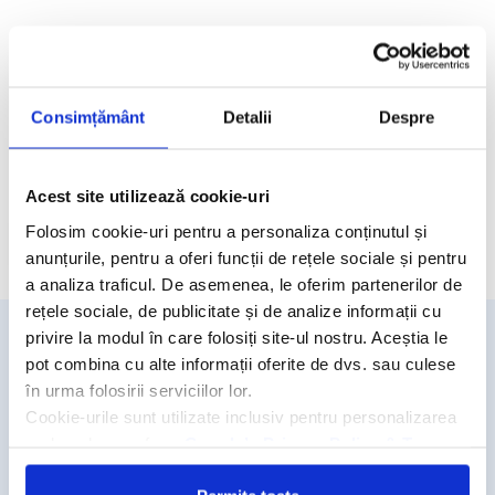
Facilitati hotel
Camere hotel
Consimțământ
Detalii
Despre
Masa:
Mic dejun;
Demipensiune.
Acest site utilizează cookie-uri
Folosim cookie-uri pentru a personaliza conținutul și
Cere oferta personalizata
anunțurile, pentru a oferi funcții de rețele sociale și pentru
a analiza traficul. De asemenea, le oferim partenerilor de
rețele sociale, de publicitate și de analize informații cu
privire la modul în care folosiți site-ul nostru. Aceștia le
pot combina cu alte informații oferite de dvs. sau culese
Detalii si rezervari
în urma folosirii serviciilor lor.
031.438.18.53
Cookie-urile sunt utilizate inclusiv pentru personalizarea
rezervari@travelmatters.ro
reclamelor, conform
Google’s Privacy Policy & Terms
travelmatters.ro