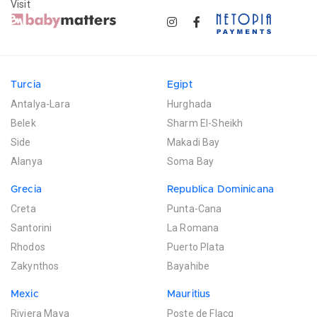
Visit
Turcia
Egipt
Antalya-Lara
Hurghada
Belek
Sharm El-Sheikh
Side
Makadi Bay
Alanya
Soma Bay
Grecia
Republica Dominicana
Creta
Punta-Cana
Santorini
La Romana
Rhodos
Puerto Plata
Zakynthos
Bayahibe
Mexic
Mauritius
Riviera Maya
Poste de Flacq