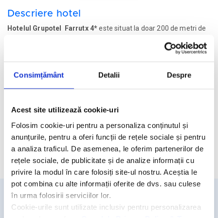
Descriere hotel
Hotelul Grupotel Farrutx 4*
este situat la doar 200 de metri de
plaja Ca`n Picafort si la aproximativ 5 km de orasul Alcudia.
Acest hotel face parte din alntul hotelier Grupotel si este deschis
de la sfarsitul lunii aprilie pana in luna octombrie. Hotelul detine o
piscina in aer liber, jacuzzi si o terasa in aer liber cu cafenea.
Consimțământ
Detalii
Despre
Facilitati hotel
Acest site utilizează cookie-uri
Camere hotel
Folosim cookie-uri pentru a personaliza conținutul și
anunțurile, pentru a oferi funcții de rețele sociale și pentru
a analiza traficul. De asemenea, le oferim partenerilor de
Cere oferta personalizata
rețele sociale, de publicitate și de analize informații cu
privire la modul în care folosiți site-ul nostru. Aceștia le
pot combina cu alte informații oferite de dvs. sau culese
în urma folosirii serviciilor lor.
Cookie-urile sunt utilizate inclusiv pentru personalizarea
Detalii si rezervari