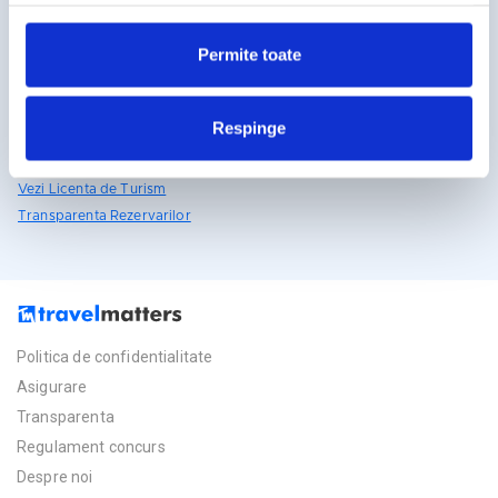
reclamelor, conform
Google’s Privacy Policy & Terms
031.438.18.53
rezervari@travelmatters.ro
Permite toate
travelmatters.ro
Licente TravelMatters
Respinge
Vezi Asigurarea de Turism
Vezi Licenta de Turism
Transparenta Rezervarilor
Politica de confidentialitate
Asigurare
Transparenta
Regulament concurs
Despre noi