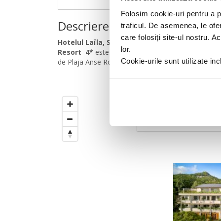
Folosim cookie-uri pentru a pe
Descriere hotel
traficul. De asemenea, le ofer
care folosiți site-ul nostru. A
Hotelul Laïla, Seychelles, a Marriott Tribute P
lor.
Resort 4*
este situat in Insula Mahe din Arhipelagu
Cookie-urile sunt utilizate i
de Plaja Anse Royale.
Cercul este setat la
500
m
de
Trageti de el pentru a modific