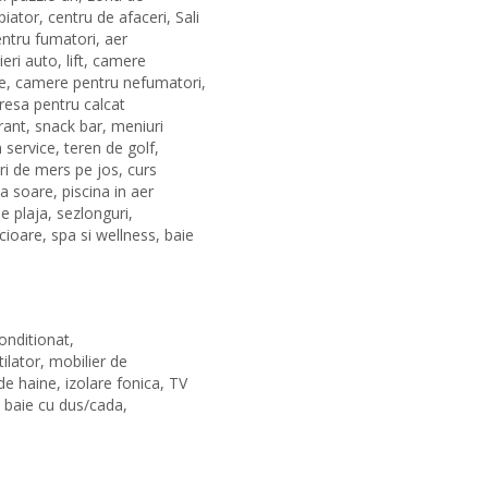
ator, centru de afaceri, Sali
entru fumatori, aer
ieri auto, lift, camere
te, camere pentru nefumatori,
presa pentru calcat
urant, snack bar, meniuri
 service, teren de golf,
uri de mers pe jos, curs
la soare, piscina in aer
de plaja, sezlonguri,
cioare, spa si wellness, baie
onditionat,
tilator, mobilier de
de haine, izolare fonica, TV
, baie cu dus/cada,