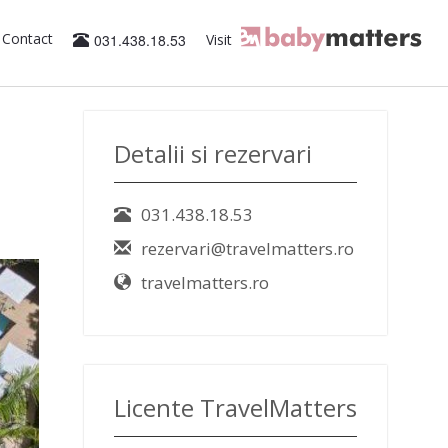
Contact
031.438.18.53
Visit
Detalii si rezervari
031.438.18.53
rezervari@travelmatters.ro
travelmatters.ro
Licente TravelMatters