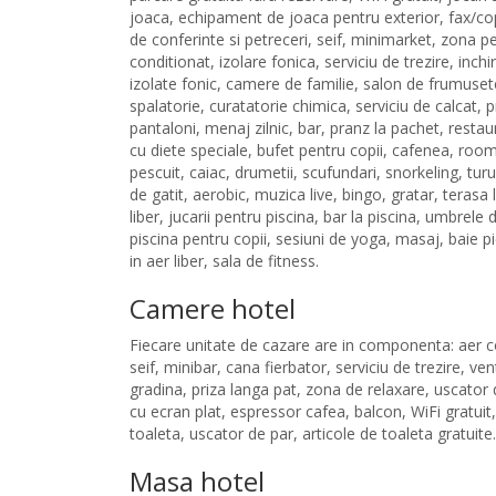
joaca, echipament de joaca pentru exterior, fax/copi
de conferinte si petreceri, seif, minimarket, zona p
conditionat, izolare fonica, serviciu de trezire, inchir
izolate fonic, camere de familie, salon de frumuse
spalatorie, curatatorie chimica, serviciu de calcat, 
pantaloni, menaj zilnic, bar, pranz la pachet, resta
cu diete speciale, bufet pentru copii, cafenea, room
pescuit, caiac, drumetii, scufundari, snorkeling, tur
de gatit, aerobic, muzica live, bingo, gratar, terasa 
liber, jucarii pentru piscina, bar la piscina, umbrele 
piscina pentru copii, sesiuni de yoga, masaj, baie pi
in aer liber, sala de fitness.
Camere hotel
Fiecare unitate de cazare are in componenta: aer c
seif, minibar, cana fierbator, serviciu de trezire, ven
gradina, priza langa pat, zona de relaxare, uscator 
cu ecran plat, espressor cafea, balcon, WiFi gratuit
toaleta, uscator de par, articole de toaleta gratuite.
Masa hotel