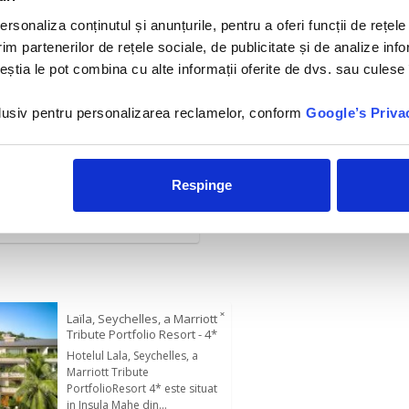
rsonaliza conținutul și anunțurile, pentru a oferi funcții de rețele
im partenerilor de rețele sociale, de publicitate și de analize info
ceștia le pot combina cu alte informații oferite de dvs. sau culese î
ortfolio
l Seychelles, la cativa pasi
nclusiv pentru personalizarea reclamelor, conform
Google’s Priva
Respinge
 hotel
a distanta
×
Laïla, Seychelles, a Marriott
Tribute Portfolio Resort - 4*
Hotelul Lala, Seychelles, a
Marriott Tribute
PortfolioResort 4* este situat
in Insula Mahe din...