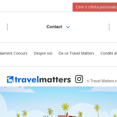
Cere o oferta personali
Contact
lament Concurs
Despre noi
De ce Travel Matters
Conditii d
© Travel Matters.r