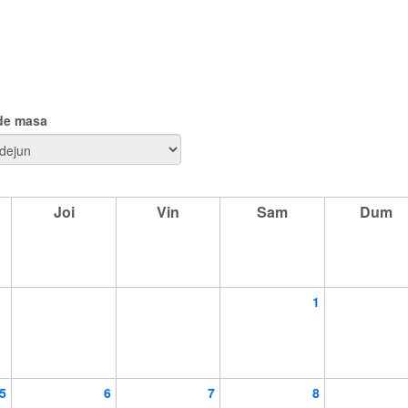
 de masa
Joi
Vin
Sam
Dum
1
5
6
7
8