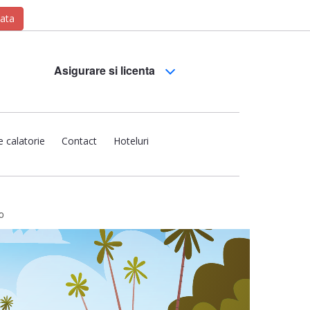
zata
Asigurare si licenta
e calatorie
Contact
Hoteluri
o