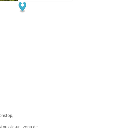
nonstop,
si puzzle-uri, zona de