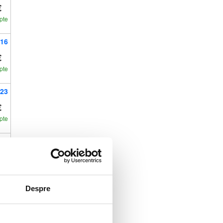
€
pte
16
€
pte
23
€
pte
30
€
pte
Despre