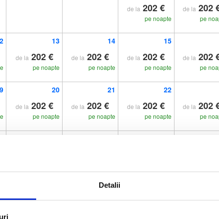
202 €
202 
de la
de la
pe noapte
pe noa
2
13
14
15
202 €
202 €
202 €
202 
de la
de la
de la
de la
te
pe noapte
pe noapte
pe noapte
pe noa
9
20
21
22
202 €
202 €
202 €
202 
de la
de la
de la
de la
te
pe noapte
pe noapte
pe noapte
pe noa
6
27
28
29
202 €
202 €
202 €
202 
de la
de la
de la
de la
te
pe noapte
pe noapte
pe noapte
pe noa
Detalii
uri