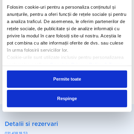
la carte si 7 baruri. Restaurantul El Mariachi serveste preparate
Folosim cookie-uri pentru a personaliza conținutul și
din mexicane, Restaurantul Mama Mia ofera preparate
anunțurile, pentru a oferi funcții de rețele sociale și pentru
italienesti, iar Restaurantul Gourmet ofera specialitati
a analiza traficul. De asemenea, le oferim partenerilor de
internationale. Barbeque American Grill serveste produse fast-
rețele sociale, de publicitate și de analize informații cu
food.
privire la modul în care folosiți site-ul nostru. Aceștia le
Facilitati hotel
pot combina cu alte informații oferite de dvs. sau culese
în urma folosirii serviciilor lor.
Cookie-urile sunt utilizate inclusiv pentru personalizarea
Camere hotel
reclamelor, conform
Google’s Privacy Policy & Terms
Masa:
All Inclusive
Permite toate
Cere oferta personalizata
Respinge
Detalii si rezervari
031.438.18.53