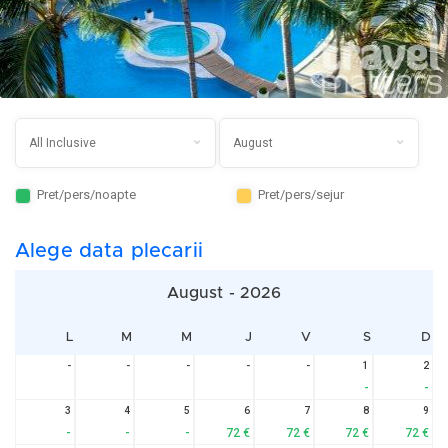
Pret/pers/noapte
Pret/pers/sejur
Alege data plecarii
August - 2026
L
M
M
J
V
S
D
-
-
-
-
-
1
2
-
-
3
4
5
6
7
8
9
-
-
-
72 €
72 €
72 €
72 €