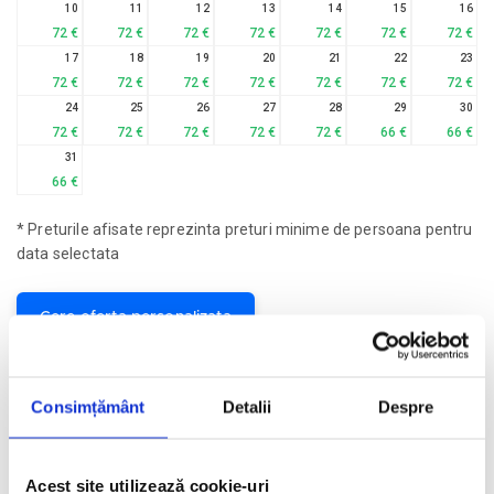
10
11
12
13
14
15
16
72 €
72 €
72 €
72 €
72 €
72 €
72 €
17
18
19
20
21
22
23
72 €
72 €
72 €
72 €
72 €
72 €
72 €
24
25
26
27
28
29
30
72 €
72 €
72 €
72 €
72 €
66 €
66 €
31
66 €
* Preturile afisate reprezinta preturi minime de persoana pentru
data selectata
Cere oferta personalizata
Descriere hotel
Consimțământ
Detalii
Despre
Hotelul Vista Sol Punta Cana Beach Resort & Spa 4*
este
situat pe Plaja Cortecito din Bavaro, la aproximativ 4 km de
Parcul Manati si la 16 km de Aeroportul International Punta
Acest site utilizează cookie-uri
Cana. Complexul dispune de un restaurant bufet, 3 restaurante a