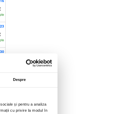
16
€
pte
23
€
pte
30
€
pte
Despre
 sociale și pentru a analiza
rmații cu privire la modul în