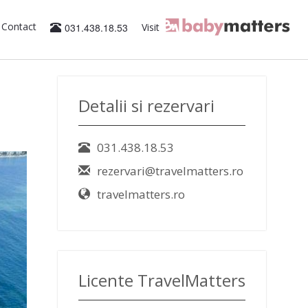
Contact
031.438.18.53
Visit
Detalii si rezervari
031.438.18.53
rezervari@travelmatters.ro
travelmatters.ro
Licente TravelMatters