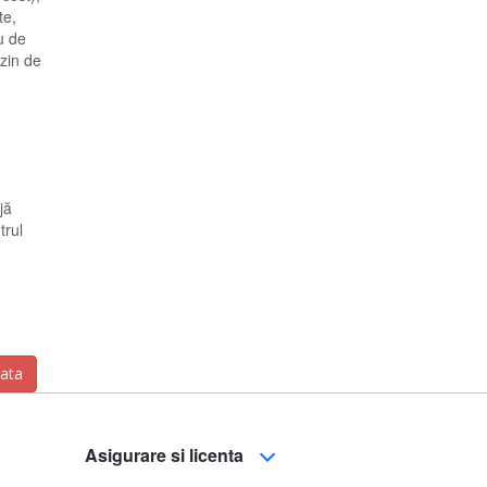
te,
u de
azin de
jă
trul
zata
Asigurare si licenta