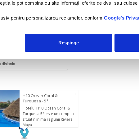
mplex situat în inima regiunii Riviera Maya cu vedere la apele frumoas
ceștia le pot combina cu alte informații oferite de dvs. sau culese î
lusiv un centru spa cu servicii complete, restaurante gourmet și nenumăr
dispoziție nenumărate activități, cum ar fi scufundări, tenis și multe alte
nclusiv pentru personalizarea reclamelor, conform
Google’s Priva
 4 piscine în aer liber, o piscină pentru copii și o cadă cu hidromasaj.
 oferă preparate din bucătăria mexicană, italiană, americană și caraibia
i magazine.
Respinge
 hotel
a distanta
×
H10 Ocean Coral &
Turquesa - 5*
Hotelul H10 Ocean Coral &
Turquesa 5* este un complex
situat n inima regiunii Riviera
Maya...