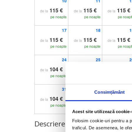
10
11
1
115 €
115 €
115 €
de la
de la
de la
pe noapte
pe noapte
pe noap
17
18
1
115 €
115 €
115 €
de la
de la
de la
pe noapte
pe noapte
pe noap
24
25
2
104 €
104 €
104 €
de la
de la
de la
pe noapte
pe noapte
pe noap
31
Consimțământ
104 €
de la
pe noapte
Acest site utilizează cookie-
Folosim cookie-uri pentru a pe
Descriere hotel
traficul. De asemenea, le ofer