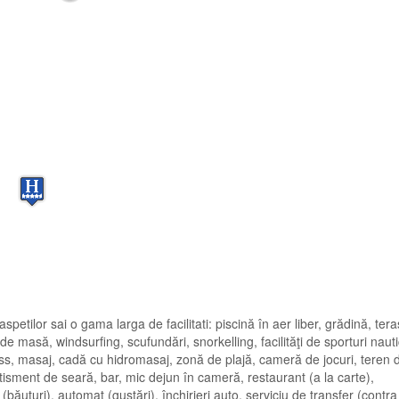
spetilor sai o gama larga de facilitati: piscină în aer liber, grădină, tera
 de masă, windsurfing, scufundări, snorkelling, facilităţi de sporturi naut
ness, masaj, cadă cu hidromasaj, zonă de plajă, cameră de jocuri, teren 
rtisment de seară, bar, mic dejun în cameră, restaurant (a la carte),
băuturi), automat (gustări), închirieri auto, serviciu de transfer (contra