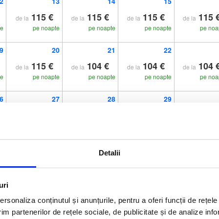
2
13
14
15
115 €
115 €
115 €
115 
de la
de la
de la
de la
te
pe noapte
pe noapte
pe noapte
pe noa
9
20
21
22
115 €
104 €
104 €
104 
de la
de la
de la
de la
te
pe noapte
pe noapte
pe noapte
pe noa
6
27
28
29
104 €
104 €
104 €
104 
de la
de la
de la
de la
te
pe noapte
pe noapte
pe noapte
pe noa
Detalii
uri
rsonaliza conținutul și anunțurile, pentru a oferi funcții de rețele
im partenerilor de rețele sociale, de publicitate și de analize info