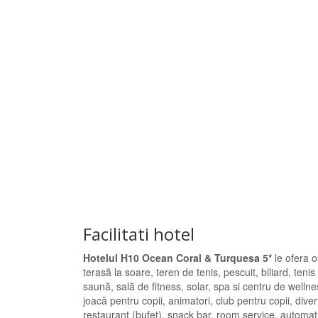
Facilitati hotel
Hotelul H10 Ocean Coral & Turquesa 5*
le ofera oa
terasă la soare, teren de tenis, pescuit, biliard, tenis
saună, sală de fitness, solar, spa si centru de well
joacă pentru copii, animatori, club pentru copii, dive
restaurant (bufet), snack bar, room service, automat (