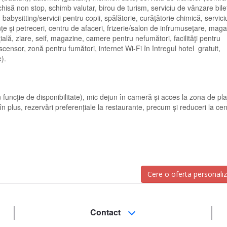
chisă non stop, schimb valutar, birou de turism, serviciu de vânzare bile
bysitting/servicii pentru copii, spălătorie, curăţătorie chimică, servici
nţe şi petreceri, centru de afaceri, frizerie/salon de infrumuseţare, mag
ţială, ziare, seif, magazine, camere pentru nefumători, facilităţi pentru
ensor, zonă pentru fumători, internet Wi-Fi în întregul hotel gratuit,
).
n funcție de disponibilitate), mic dejun în cameră și acces la zona de pla
n plus, rezervări preferențiale la restaurante, precum și reduceri la cen
Cere o oferta personali
Contact