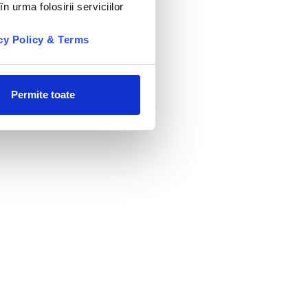
e din
n urma folosirii serviciilor
ate
cy Policy & Terms
nă.
Permite toate