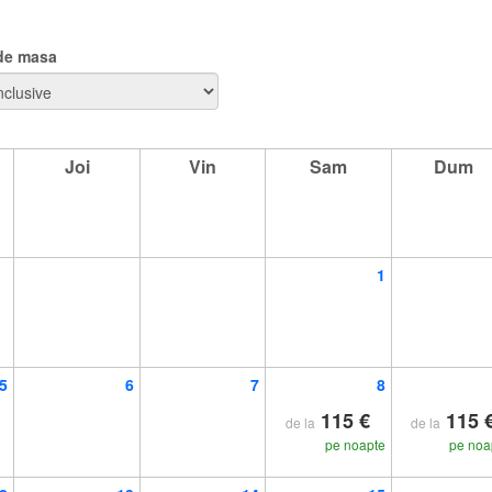
 de masa
Joi
Vin
Sam
Dum
1
5
6
7
8
115 €
115 
de la
de la
pe noapte
pe noa