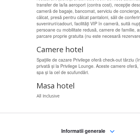
transfer de la/la aeroport (contra cost), recepţie des
cameră de bagaje, bancomat, serviciu de concierge, ba
călcat, presă pentru călcat pantaloni, săli de conferi
suveniruri/cadouri, facilităţi VIP în cameră, suită nup
persoane cu mobilitate redusă, camere de familie, asc
parcare proprie gratuita (nu este necesară rezervare
Camere hotel
Spaţiile de cazare Privilege oferă check-out târziu (î
privată și la Privilege Lounge. Aceste camere oferă, î
spa și la cel de scufundări.
Masa hotel
All Inclusive
Informatii generale