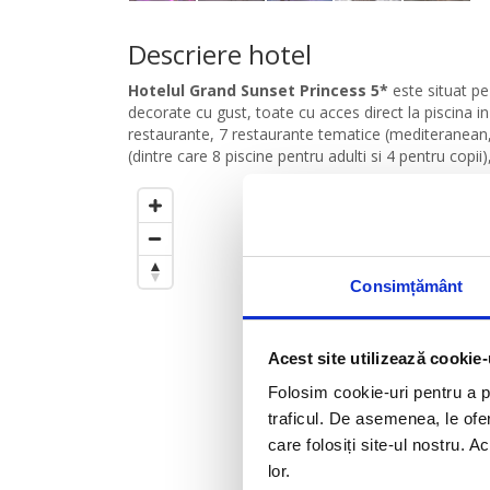
Descriere hotel
Hotelul Grand Sunset Princess 5*
este situat pe
decorate cu gust, toate cu acces direct la piscina in 
restaurante, 7 restaurante tematice (mediteranean, m
(dintre care 8 piscine pentru adulti si 4 pentru copii)
Cercul este setat la
500
m
de
Trageti de el pentru a modific
Consimțământ
Acest site utilizează cookie-
Folosim cookie-uri pentru a pe
traficul. De asemenea, le ofer
care folosiți site-ul nostru. A
lor.