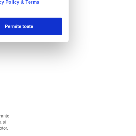
cy Policy & Terms
Permite toate
urante
a si
otor,