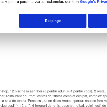
nclusiv pentru personalizarea reclamelor, conform
Google’s Priva
Respinge
stop, 12 piscine in aer liber (8 pentru adulti si 4 pentru copii), 2 resta
k bar, restaurant gourmet, centru de fitness complet echipat, complex sp
la sala de teatru "Princess", salon disco Areito, sporturi nautice fara m
club copii (4-12 ani), 6 terenuri de tenis, baschet, fotbal, volei, lectii de