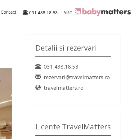
Contact
031.438.18.53
Visit
Detalii si rezervari
031.438.18.53
rezervari@travelmatters.ro
travelmatters.ro
Licente TravelMatters