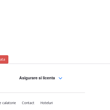
zata
Asigurare si licenta
e calatorie
Contact
Hoteluri