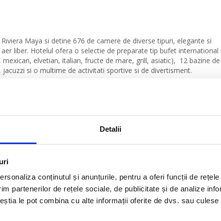
 Riviera Maya si detine 676 de camere de diverse tipuri, elegante si
aer liber. Hotelul ofera o selectie de preparate tip bufet international 
exican, elvetian, italian, fructe de mare, grill, asiatic), 12 bazine de
, jacuzzi si o multime de activitati sportive si de divertisment.
 hotel
a distanta
Detalii
×
Grand Sunset Princess - 5*
uri
Hotelul Grand Sunset Princess
rsonaliza conținutul și anunțurile, pentru a oferi funcții de rețele
5* este situat pe Riviera Maya
im partenerilor de rețele sociale, de publicitate și de analize info
si detine 676 de camere de
diverse...
ceștia le pot combina cu alte informații oferite de dvs. sau culese î