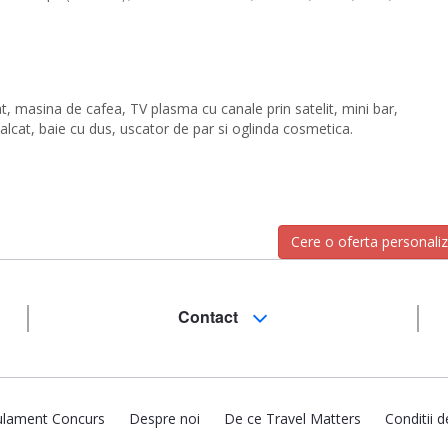
at, masina de cafea, TV plasma cu canale prin satelit, mini bar,
 calcat, baie cu dus, uscator de par si oglinda cosmetica.
Cere o oferta personali
Contact
lament Concurs
Despre noi
De ce Travel Matters
Conditii d